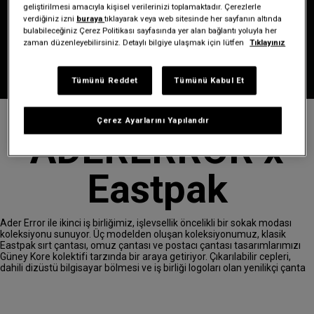
geliştirilmesi amacıyla kişisel verilerinizi toplamaktadır. Çerezlerle
verdiğiniz izni
buraya
tıklayarak veya web sitesinde her sayfanın altında
bulabileceğiniz Çerez Politikası sayfasında yer alan bağlantı yoluyla her
zaman düzenleyebilirsiniz. Detaylı bilgiye ulaşmak için lütfen
Tıklayınız
Tümünü Reddet
Tümünü Kabul Et
Çerez Ayarlarını Yapılandır
ADERERROR x
Eastpak
Ader Error ile ikinci iş birliğimiz, işlevsellik öncelikli bir sokak modası
koleksiyonu sunuyor. Üç modelden oluşan koleksiyonumuz, klasik
Eastpak sırt çantası, omuz çantası ve postacı çantası tasarımlarımızı
Güney Kore kolektifi tarzında bir araya getiriyor. Çıkarılabilir cepleri,
dahili dizüstü bilgisayar bölmesi ve iş birliği logoları olan yenilikçi çanta
koleksiyonumuzu keşfedin.