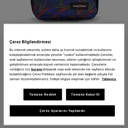
Çerez Bilgilendirmesi
Anasayfa
Sırt Çantaları
Okul çantaları
Bu internet sitesinde, sizlere daha iyi hizmet sunabilmek ve kullanımı
BACK TO WORK BRIZE PALM NAVY SIRT ÇANTASI
kolaylaştırabilmek amacıyla çerezler ”cookie” kullanılmaktadır.Çerezler,
web sayfalarının kullanıcıları tanıması, sitenin içeriğinin iyileştirilmesi ve
geliştirilmesi amacıyla kişisel verilerinizi toplamaktadır. Çerezlerle
verdiğiniz izni
buraya
tıklayarak veya web sitesinde her sayfanın altında
Üzgünüz - bu ürün artık
bulabileceğiniz Çerez Politikası sayfasında yer alan bağlantı yoluyla her
zaman düzenleyebilirsiniz. Detaylı bilgiye ulaşmak için lütfen
Tıklayınız
mevcut değil
Tümünü Reddet
Tümünü Kabul Et
BACK TO WORK BRIZE PALM
NAVY SIRT ÇANTASI
Çerez Ayarlarını Yapılandır
2.519,30 TL
3.599,00 TL
-%30