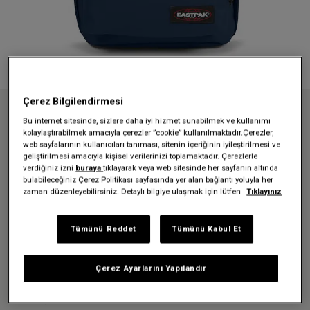
Çerez Bilgilendirmesi
Anasayfa
Sırt Çantaları
Okul çantaları
Bu internet sitesinde, sizlere daha iyi hizmet sunabilmek ve kullanımı
BACK TO WORK NAUTIC NAVY SIRT ÇANTASI
kolaylaştırabilmek amacıyla çerezler ”cookie” kullanılmaktadır.Çerezler,
web sayfalarının kullanıcıları tanıması, sitenin içeriğinin iyileştirilmesi ve
geliştirilmesi amacıyla kişisel verilerinizi toplamaktadır. Çerezlerle
verdiğiniz izni
buraya
tıklayarak veya web sitesinde her sayfanın altında
Üzgünüz - bu ürün artık
bulabileceğiniz Çerez Politikası sayfasında yer alan bağlantı yoluyla her
zaman düzenleyebilirsiniz. Detaylı bilgiye ulaşmak için lütfen
Tıklayınız
mevcut değil
Tümünü Reddet
Tümünü Kabul Et
BACK TO WORK NAUTIC NAVY
SIRT ÇANTASI
Çerez Ayarlarını Yapılandır
2.519,30 TL
3.599,00 TL
-%30