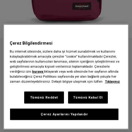
Çerez Bilgilendirmesi
Anasayfa
Sırt Çantaları
Okul çantaları
Bu internet sitesinde, sizlere daha iyi hizmet sunabilmek ve kullanımı
BACK TO WORK WINE BURGUNDY SIRT ÇANTASI
kolaylaştırabilmek amacıyla çerezler ”cookie” kullanılmaktadır.Çerezler,
web sayfalarının kullanıcıları tanıması, sitenin içeriğinin iyileştirilmesi ve
geliştirilmesi amacıyla kişisel verilerinizi toplamaktadır. Çerezlerle
verdiğiniz izni
buraya
tıklayarak veya web sitesinde her sayfanın altında
Üzgünüz - bu ürün artık
bulabileceğiniz Çerez Politikası sayfasında yer alan bağlantı yoluyla her
zaman düzenleyebilirsiniz. Detaylı bilgiye ulaşmak için lütfen
Tıklayınız
mevcut değil
Tümünü Reddet
Tümünü Kabul Et
BACK TO WORK WINE
BURGUNDY SIRT ÇANTASI
Çerez Ayarlarını Yapılandır
2.519,30 TL
3.599,00 TL
-%30