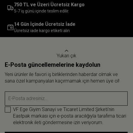
750 TL ve Üzeri Ücretsiz Kargo
5-7 iş günü içinde teslim edilir.
14 Gün İçinde Ücretsiz İade
Ücretsiz iade kargo etiketi alın
Yukarı çık
E-Posta güncellemelerine kaydolun
Yeni ürünler ile favori iş birliklerinden haberdar olmak ve
sana özel kampanyaları kaçırmamak için hemen üye ol!
E-Posta adresiniz...
VF Ege Giyim Sanayi ve Ticaret Limited Şirketi’nin
Eastpak markası için e-posta aracılığıyla tarafıma ticari
elektronik ileti göndermesine izin veriyorum.