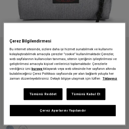
Çerez Bilgilendirmesi
Bu internet sitesinde, sizlere daha iyi hizmet sunabilmek ve kullanımı
Anasayfa
Aksesuarlar
Kalem Kutuları
BENCHMARK SINGLE SUNDAY GREY KALEM KUTUSU
kolaylaştırabilmek amacıyla çerezler ”cookie” kullanılmaktadır.Çerezler,
web sayfalarının kullanıcıları tanıması, sitenin içeriğinin iyileştirilmesi ve
BENCHMARK SINGLE SUNDAY
geliştirilmesi amacıyla kişisel verilerinizi toplamaktadır. Çerezlerle
verdiğiniz izni
buraya
tıklayarak veya web sitesinde her sayfanın altında
GREY KALEM KUTUSU
bulabileceğiniz Çerez Politikası sayfasında yer alan bağlantı yoluyla her
zaman düzenleyebilirsiniz. Detaylı bilgiye ulaşmak için lütfen
Tıklayınız
849,00 TL
Tümünü Reddet
Tümünü Kabul Et
Renk:
Sunday Grey
Çerez Ayarlarını Yapılandır