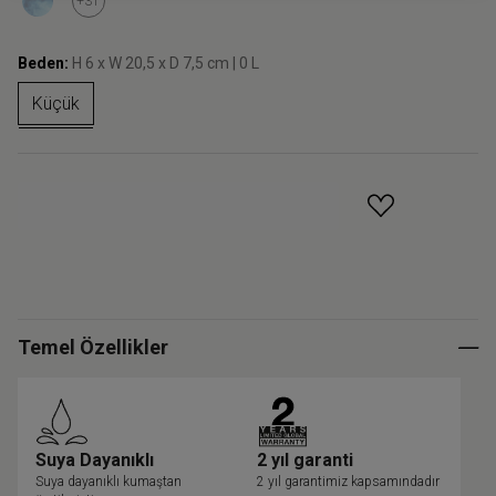
+31
Beden:
H 6 x W 20,5 x D 7,5 cm | 0 L
Küçük
GELINCE HABER VER
Temel Özellikler
Suya Dayanıklı
2 yıl garanti
Suya dayanıklı kumaştan
2 yıl garantimiz kapsamındadır