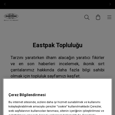
Eastpak Topluluğu
Tarzını yaratırken ilham alacağın yaratıcı fikirler
ve en son haberleri incelemek, ikonik
sırt
çantalarımız
hakkında daha fazla bilgi sahibi
olmak için topluluk sayfamızı keşfet.
Çerez Bilgilendirmesi
Tümünü Göster
Topluluk Hikayeleri
Bu internet sitesinde, sizlere daha iyi hizmet sunabilmek ve kullanımı
kolaylaştırabilmek amacıyla çerezler ”cookie” kullanılmaktadır.Çerezler,
web sayfalarının kullanıcıları tanıması, sitenin içeriğinin iyileştirilmesi ve
İş Birlikleri
Etkinlikler