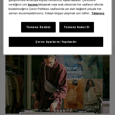
geliştirilmesi amacıyla kişisel verilerinizi toplamaktadır. Çerezlerle
verdiğiniz izni
buraya
tıklayarak veya web sitesinde her sayfanın altında
bulabileceğiniz Çerez Politikası sayfasında yer alan bağlantı yoluyla her
Blog Arşivi
zaman düzenleyebilirsiniz. Detaylı bilgiye ulaşmak için lütfen
Tıklayınız
2025
Tümünü Reddet
Tümünü Kabul Et
Ağustos (11)
Çerez Ayarlarını Yapılandır