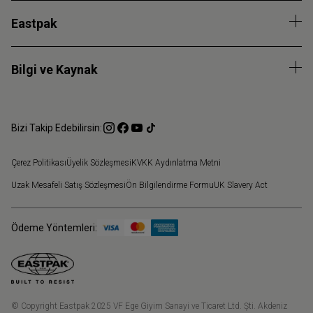
Eastpak
Bilgi ve Kaynak
Bizi Takip Edebilirsin:
Çerez Politikası
Üyelik Sözleşmesi
KVKK Aydınlatma Metni
Uzak Mesafeli Satış Sözleşmesi
Ön Bilgilendirme Formu
UK Slavery Act
Ödeme Yöntemleri:
© Copyright Eastpak 2025 VF Ege Giyim Sanayi ve Ticaret Ltd. Şti. Akdeniz