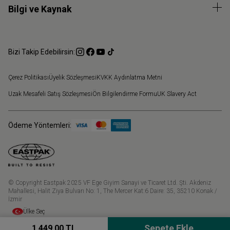
Bilgi ve Kaynak
Bizi Takip Edebilirsin:
Çerez Politikası
Üyelik Sözleşmesi
KVKK Aydınlatma Metni
Uzak Mesafeli Satış Sözleşmesi
Ön Bilgilendirme Formu
UK Slavery Act
Ödeme Yöntemleri:
© Copyright Eastpak 2025 VF Ege Giyim Sanayi ve Ticaret Ltd. Şti. Akdeniz
Mahallesi, Halit Ziya Bulvarı No: 1, The Mercer Kat:6 Daire: 35, 35210 Konak /
İzmir
Ülke Seç
1.449,00 TL
Sepete Ekle