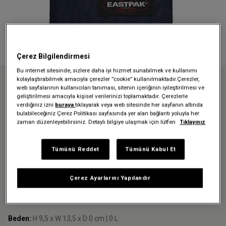
Çerez Bilgilendirmesi
Bu internet sitesinde, sizlere daha iyi hizmet sunabilmek ve kullanımı
kolaylaştırabilmek amacıyla çerezler ”cookie” kullanılmaktadır.Çerezler,
Anasayfa
Aksesuarlar
Crew
web sayfalarının kullanıcıları tanıması, sitenin içeriğinin iyileştirilmesi ve
CREW SINGLE ULTRA MARINE CÜZDAN
geliştirilmesi amacıyla kişisel verilerinizi toplamaktadır. Çerezlerle
verdiğiniz izni
buraya
tıklayarak veya web sitesinde her sayfanın altında
CREW SINGLE ULTRA MARINE
bulabileceğiniz Çerez Politikası sayfasında yer alan bağlantı yoluyla her
zaman düzenleyebilirsiniz. Detaylı bilgiye ulaşmak için lütfen
Tıklayınız
CÜZDAN
1.449,00 TL
Tümünü Reddet
Tümünü Kabul Et
Renk:
Ultra Marine
Çerez Ayarlarını Yapılandır
Beden:
H 9,5 x W 13,5 x D 0 cm | 0 L