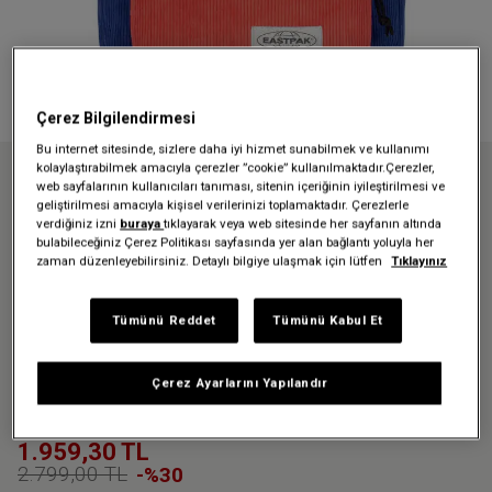
Çerez Bilgilendirmesi
Bu internet sitesinde, sizlere daha iyi hizmet sunabilmek ve kullanımı
kolaylaştırabilmek amacıyla çerezler ”cookie” kullanılmaktadır.Çerezler,
web sayfalarının kullanıcıları tanıması, sitenin içeriğinin iyileştirilmesi ve
Anasayfa
Friends And Family
geliştirilmesi amacıyla kişisel verilerinizi toplamaktadır. Çerezlerle
DAY PAK'R CORDFUNK NAVY SIRT ÇANTASI
verdiğiniz izni
buraya
tıklayarak veya web sitesinde her sayfanın altında
bulabileceğiniz Çerez Politikası sayfasında yer alan bağlantı yoluyla her
zaman düzenleyebilirsiniz. Detaylı bilgiye ulaşmak için lütfen
Tıklayınız
Üzgünüz - bu ürün artık
mevcut değil
Tümünü Reddet
Tümünü Kabul Et
DAY PAK'R CORDFUNK NAVY
Çerez Ayarlarını Yapılandır
SIRT ÇANTASI
1.959,30 TL
2.799,00 TL
-%30