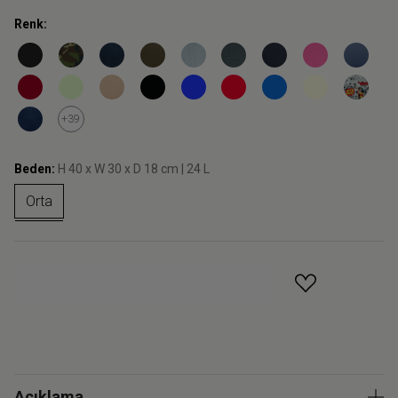
Renk:
+39
Beden:
H 40 x W 30 x D 18 cm | 24 L
Orta
GELINCE HABER VER
Açıklama