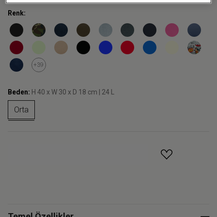
Renk:
+39
Beden:
H 40 x W 30 x D 18 cm | 24 L
Orta
GELINCE HABER VER
Temel Özellikler