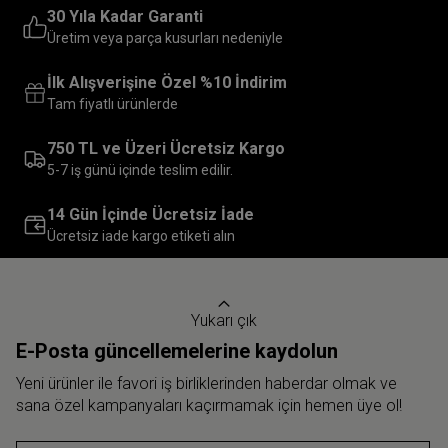
30 Yıla Kadar Garanti
Üretim veya parça kusurları nedeniyle
İlk Alışverişine Özel %10 İndirim
Tam fiyatlı ürünlerde
750 TL ve Üzeri Ücretsiz Kargo
5-7 iş günü içinde teslim edilir.
14 Gün İçinde Ücretsiz İade
Ücretsiz iade kargo etiketi alın
Yukarı çık
E-Posta güncellemelerine kaydolun
Yeni ürünler ile favori iş birliklerinden haberdar olmak ve
sana özel kampanyaları kaçırmamak için hemen üye ol!