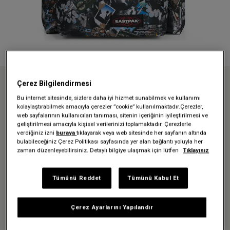
Çerez Bilgilendirmesi
Anasayfa
Sırt Çantaları
Day Pak'r
DAY PAK'R CUT-OUT DARK SIRT ÇANTASI
Bu internet sitesinde, sizlere daha iyi hizmet sunabilmek ve kullanımı
kolaylaştırabilmek amacıyla çerezler ”cookie” kullanılmaktadır.Çerezler,
web sayfalarının kullanıcıları tanıması, sitenin içeriğinin iyileştirilmesi ve
geliştirilmesi amacıyla kişisel verilerinizi toplamaktadır. Çerezlerle
Üzgünüz - bu ürün artık
verdiğiniz izni
buraya
tıklayarak veya web sitesinde her sayfanın altında
bulabileceğiniz Çerez Politikası sayfasında yer alan bağlantı yoluyla her
mevcut değil
zaman düzenleyebilirsiniz. Detaylı bilgiye ulaşmak için lütfen
Tıklayınız
DAY PAK'R CUT-OUT DARK SIRT
Tümünü Reddet
Tümünü Kabul Et
ÇANTASI
Çerez Ayarlarını Yapılandır
2.099,30 TL
2.999,00 TL
-%30