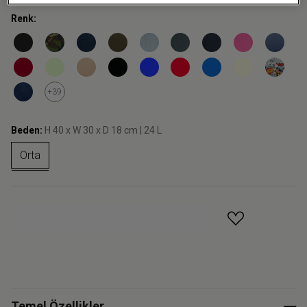
Renk:
+39
Beden:
H 40 x W 30 x D 18 cm | 24 L
Orta
GELINCE HABER VER
Temel Özellikler