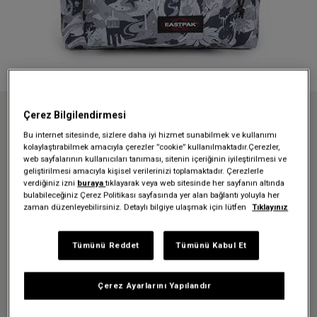
Çerez Bilgilendirmesi
Anasayfa
İndirim Tüm
İndirimli Sırt Çantaları
DAY PAK'R DOODLE FEST DARK SIRT ÇANTASI
Bu internet sitesinde, sizlere daha iyi hizmet sunabilmek ve kullanımı
kolaylaştırabilmek amacıyla çerezler ”cookie” kullanılmaktadır.Çerezler,
web sayfalarının kullanıcıları tanıması, sitenin içeriğinin iyileştirilmesi ve
geliştirilmesi amacıyla kişisel verilerinizi toplamaktadır. Çerezlerle
Üzgünüz - bu ürün artık
verdiğiniz izni
buraya
tıklayarak veya web sitesinde her sayfanın altında
bulabileceğiniz Çerez Politikası sayfasında yer alan bağlantı yoluyla her
mevcut değil
zaman düzenleyebilirsiniz. Detaylı bilgiye ulaşmak için lütfen
Tıklayınız
DAY PAK'R DOODLE FEST DARK
Tümünü Reddet
Tümünü Kabul Et
SIRT ÇANTASI
Çerez Ayarlarını Yapılandır
1.889,30 TL
2.699,00 TL
-%30