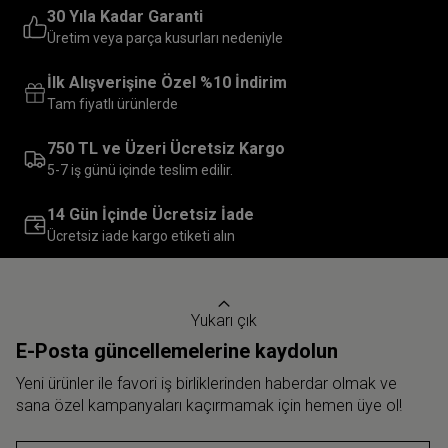
30 Yıla Kadar Garanti
Üretim veya parça kusurları nedeniyle
İlk Alışverişine Özel %10 İndirim
Tam fiyatlı ürünlerde
750 TL ve Üzeri Ücretsiz Kargo
5-7 iş günü içinde teslim edilir.
14 Gün İçinde Ücretsiz İade
Ücretsiz iade kargo etiketi alın
Yukarı çık
E-Posta güncellemelerine kaydolun
Yeni ürünler ile favori iş birliklerinden haberdar olmak ve
sana özel kampanyaları kaçırmamak için hemen üye ol!