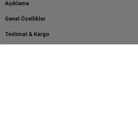
Açıklama
Genel Özellikler
Teslimat & Kargo
Garanti
Materyal ve Bakım
İthalatçı Bilgisi
Eastpak'i Keşfet