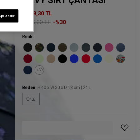
NAVY SIRT ÇANTASI
2.099,30 TL
apılandır
2.999,00 TL
-%30
Renk:
+39
Beden:
H 40 x W 30 x D 18 cm | 24 L
Orta
GELINCE HABER VER