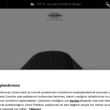
750 TL ve üzeri ücretsiz kargo
1000 TL ve üzeri ücretsiz kargo
gilendirmesi
sitesinde, sizlere daha iyi hizmet sunabilmek ve kullanımı kolaylaştırabilmek amacıyla ç
dır.Çerezler, web sayfalarının kullanıcıları tanıması, sitenin içeriğinin iyileştirilmesi ve 
sel verilerinizi toplamaktadır. Çerezlerle verdiğiniz izni
buraya
tıklayarak veya web site
ında bulabileceğiniz Çerez Politikası sayfasında yer alan bağlantı yoluyla her zaman düze
iye ulaşmak için lütfen
Tıklayınız