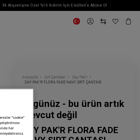
İlk Alışverişine Özel %10 İndirim İçin E-bülten'e Abone Ol
E-posta güncellemeleri için kaydol
Anasayfa
Sırt Çantaları
Day Pak'r
DAY PAK'R FLORA FADE NAVY SIRT ÇANTASI
Üzgünüz - bu ürün artık
mevcut değil
erezler ”cookie”
geliştirilmesi
DAY PAK'R FLORA FADE
sinde her
nleyebilirsiniz.