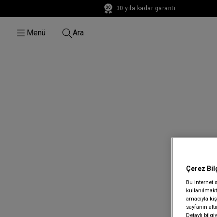
30 yıla kadar garanti
30 yıla kadar garanti
Menü
Ara
Çerez Bil
Bu internet 
kullanılmakta
amacıyla kişi
sayfanın alt
Detaylı bilg