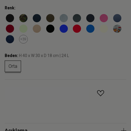
Renk:
+39
Beden:
H 40 x W 30 x D 18 cm | 24 L
Orta
GELINCE HABER VER
Açıklama