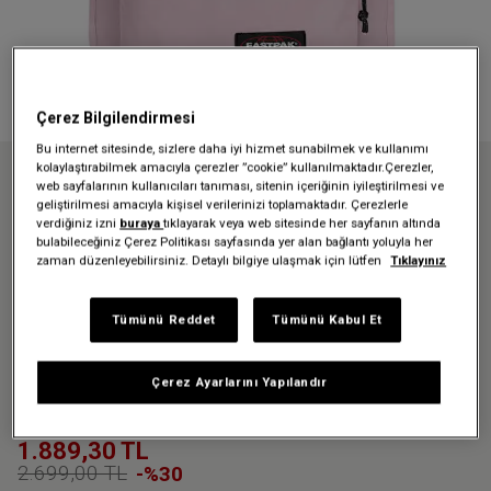
Çerez Bilgilendirmesi
Bu internet sitesinde, sizlere daha iyi hizmet sunabilmek ve kullanımı
kolaylaştırabilmek amacıyla çerezler ”cookie” kullanılmaktadır.Çerezler,
web sayfalarının kullanıcıları tanıması, sitenin içeriğinin iyileştirilmesi ve
Anasayfa
Friends And Family
geliştirilmesi amacıyla kişisel verilerinizi toplamaktadır. Çerezlerle
DAY PAK'R LEMONADE PINK SIRT ÇANTASI
verdiğiniz izni
buraya
tıklayarak veya web sitesinde her sayfanın altında
bulabileceğiniz Çerez Politikası sayfasında yer alan bağlantı yoluyla her
zaman düzenleyebilirsiniz. Detaylı bilgiye ulaşmak için lütfen
Tıklayınız
Üzgünüz - bu ürün artık
mevcut değil
Tümünü Reddet
Tümünü Kabul Et
DAY PAK'R LEMONADE PINK
Çerez Ayarlarını Yapılandır
SIRT ÇANTASI
1.889,30 TL
2.699,00 TL
-%30