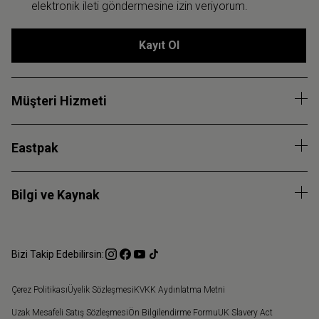
elektronik ileti göndermesine izin veriyorum.
Kayıt Ol
Müşteri Hizmeti
Eastpak
Bilgi ve Kaynak
Bizi Takip Edebilirsin:
Çerez Politikası
Üyelik Sözleşmesi
KVKK Aydınlatma Metni
Uzak Mesafeli Satış Sözleşmesi
Ön Bilgilendirme Formu
UK Slavery Act