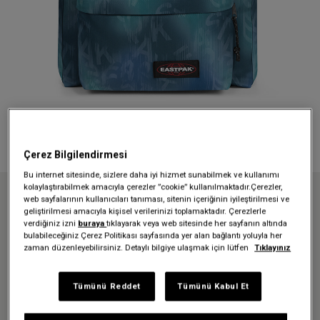
Çerez Bilgilendirmesi
Bu internet sitesinde, sizlere daha iyi hizmet sunabilmek ve kullanımı
kolaylaştırabilmek amacıyla çerezler ”cookie” kullanılmaktadır.Çerezler,
web sayfalarının kullanıcıları tanıması, sitenin içeriğinin iyileştirilmesi ve
Anasayfa
DAY PAK'R LETTER DYE BLUE SIRT ÇANTASI
geliştirilmesi amacıyla kişisel verilerinizi toplamaktadır. Çerezlerle
verdiğiniz izni
buraya
tıklayarak veya web sitesinde her sayfanın altında
DAY PAK'R LETTER DYE BLUE
bulabileceğiniz Çerez Politikası sayfasında yer alan bağlantı yoluyla her
zaman düzenleyebilirsiniz. Detaylı bilgiye ulaşmak için lütfen
Tıklayınız
SIRT ÇANTASI
3.999,00 TL
Tümünü Reddet
Tümünü Kabul Et
Renk:
Letter Dye Blue