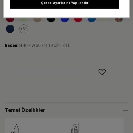
Çerez Ayarlarını Yapılandır
+39
Beden:
H 40 x W 30 x D 18 cm | 24 L
GELINCE HABER VER
Temel Özellikler