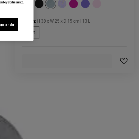
nleyebilirsiniz.
Beden:
H 38 x W 25 x D 15 cm | 13 L
apılandır
Orta
GELINCE HABER VER