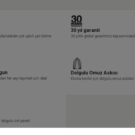
30 yıl garanti
ullanılabilen çok işlevli yan bölme
30 yıllık global garantimiz kapsamındad
ygun
Dolgulu Omuz Askısı
olan her şeyi taşımak için ideal
Ekstra konfor için dolgulu omuz askıları
 dolgulu sırt paneli