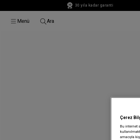
30 yıla kadar garanti
30 yıla kadar garanti
Menü
Ara
Çerez Bil
Bu internet 
kullanılmakta
amacıyla kişi