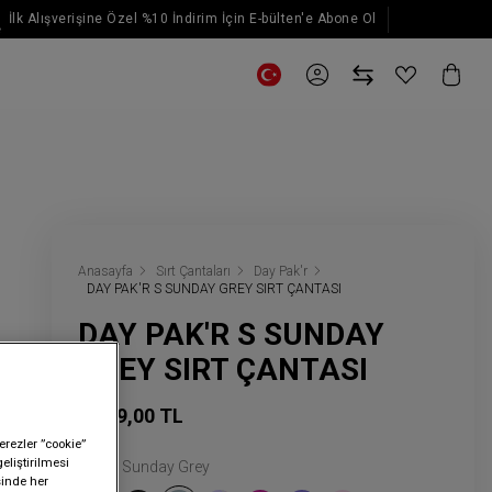
İlk Alışverişine Özel %10 İndirim İçin E-bülten'e Abone Ol
E-posta güncellemeleri için kaydol
Anasayfa
Sırt Çantaları
Day Pak'r
DAY PAK'R S SUNDAY GREY SIRT ÇANTASI
DAY PAK'R S SUNDAY
GREY SIRT ÇANTASI
3.299,00 TL
erezler ”cookie”
geliştirilmesi
Renk:
Sunday Grey
sinde her