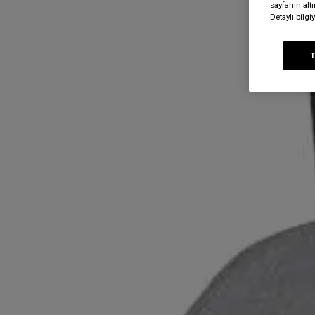
sayfanın alt
Detaylı bilg