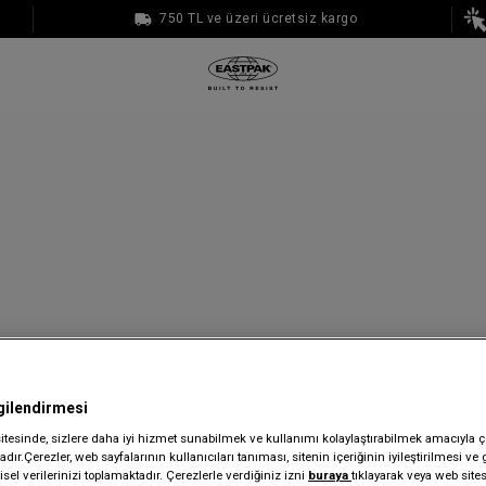
750 TL ve üzeri ücretsiz kargo
1000 TL ve üzeri ücretsiz kargo
gilendirmesi
sitesinde, sizlere daha iyi hizmet sunabilmek ve kullanımı kolaylaştırabilmek amacıyla ç
dır.Çerezler, web sayfalarının kullanıcıları tanıması, sitenin içeriğinin iyileştirilmesi ve 
sel verilerinizi toplamaktadır. Çerezlerle verdiğiniz izni
buraya
tıklayarak veya web site