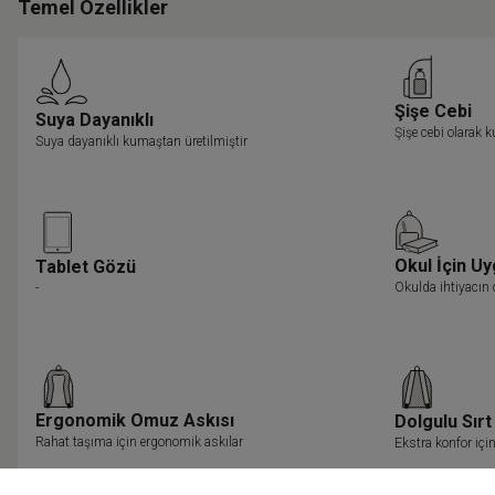
Temel Özellikler
Şişe Cebi
Suya Dayanıklı
Şişe cebi olarak k
Suya dayanıklı kumaştan üretilmiştir
Okul İçin U
Tablet Gözü
Okulda ihtiyacın 
-
Ergonomik Omuz Askısı
Dolgulu Sırt
Rahat taşıma için ergonomik askılar
Ekstra konfor için