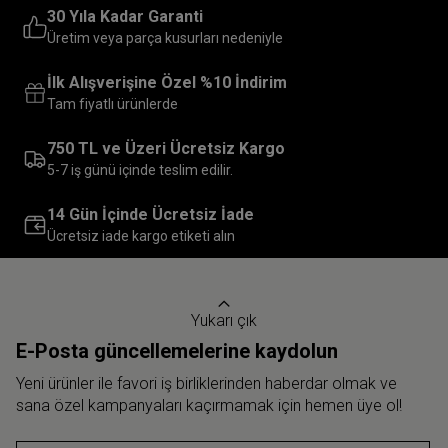
30 Yıla Kadar Garanti
Üretim veya parça kusurları nedeniyle
İlk Alışverişine Özel %10 İndirim
Tam fiyatlı ürünlerde
750 TL ve Üzeri Ücretsiz Kargo
5-7 iş günü içinde teslim edilir.
14 Gün İçinde Ücretsiz İade
Ücretsiz iade kargo etiketi alın
Yukarı çık
E-Posta güncellemelerine kaydolun
Yeni ürünler ile favori iş birliklerinden haberdar olmak ve
sana özel kampanyaları kaçırmamak için hemen üye ol!