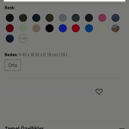
Renk:
+39
Beden:
H 40 x W 30 x D 18 cm | 24 L
Orta
GELINCE HABER VER
Temel Özellikler