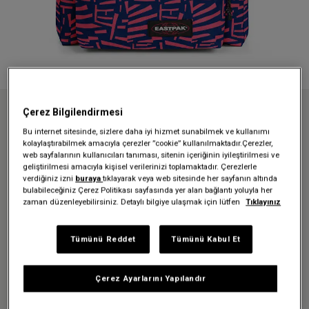
Çerez Bilgilendirmesi
Anasayfa
Sırt Çantaları
Day Pak'r
DAY PAK'R SHAPE PINK SIRT ÇANTASI
Bu internet sitesinde, sizlere daha iyi hizmet sunabilmek ve kullanımı
kolaylaştırabilmek amacıyla çerezler ”cookie” kullanılmaktadır.Çerezler,
web sayfalarının kullanıcıları tanıması, sitenin içeriğinin iyileştirilmesi ve
geliştirilmesi amacıyla kişisel verilerinizi toplamaktadır. Çerezlerle
Üzgünüz - bu ürün artık
verdiğiniz izni
buraya
tıklayarak veya web sitesinde her sayfanın altında
bulabileceğiniz Çerez Politikası sayfasında yer alan bağlantı yoluyla her
mevcut değil
zaman düzenleyebilirsiniz. Detaylı bilgiye ulaşmak için lütfen
Tıklayınız
DAY PAK'R SHAPE PINK SIRT
Tümünü Reddet
Tümünü Kabul Et
ÇANTASI
Çerez Ayarlarını Yapılandır
2.099,30 TL
2.999,00 TL
-%30