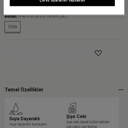
+39
Çerez Ayarlarını Yapılandır
Beden:
H 40 x W 30 x D 18 cm | 24 L
Orta
GELINCE HABER VER
Temel Özellikler
Şişe Cebi
Suya Dayanıklı
Şişe cebi olarak kullanılabilen
Suya dayanıklı kumaştan
çok işlevli yan bölme