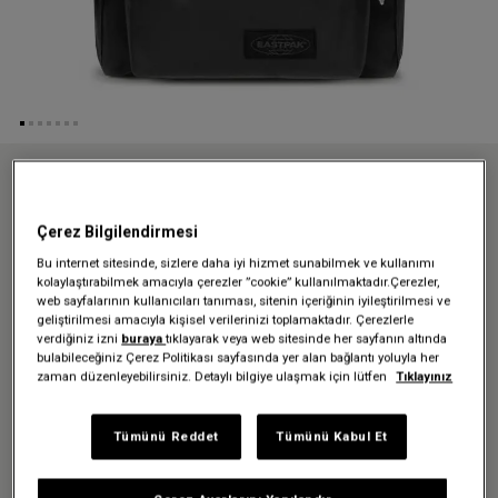
Anasayfa
Özel koleksiyonlar
Tarp
DAY PAK'R TARP BLACK2 SIRT ÇANTASI
Çerez Bilgilendirmesi
DAY PAK'R TARP BLACK2 SIRT
Bu internet sitesinde, sizlere daha iyi hizmet sunabilmek ve kullanımı
ÇANTASI
kolaylaştırabilmek amacıyla çerezler ”cookie” kullanılmaktadır.Çerezler,
web sayfalarının kullanıcıları tanıması, sitenin içeriğinin iyileştirilmesi ve
geliştirilmesi amacıyla kişisel verilerinizi toplamaktadır. Çerezlerle
4.399,00 TL
verdiğiniz izni
buraya
tıklayarak veya web sitesinde her sayfanın altında
bulabileceğiniz Çerez Politikası sayfasında yer alan bağlantı yoluyla her
zaman düzenleyebilirsiniz. Detaylı bilgiye ulaşmak için lütfen
Tıklayınız
Renk:
Tarp Black2
Tümünü Reddet
Tümünü Kabul Et