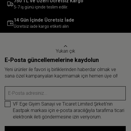
750 TL ve Üzeri Ücretsiz Kargo
5-7 iş günü içinde teslim edilir.
14 Gün İçinde Ücretsiz İade
Ücretsiz iade kargo etiketi alın
Yukarı çık
E-Posta güncellemelerine kaydolun
Yeni ürünler ile favori iş birliklerinden haberdar olmak ve
sana özel kampanyaları kaçırmamak için hemen üye ol!
E-Posta adresiniz...
VF Ege Giyim Sanayi ve Ticaret Limited Şirketi’nin
Eastpak markası için e-posta aracılığıyla tarafıma ticari
elektronik ileti göndermesine izin veriyorum.