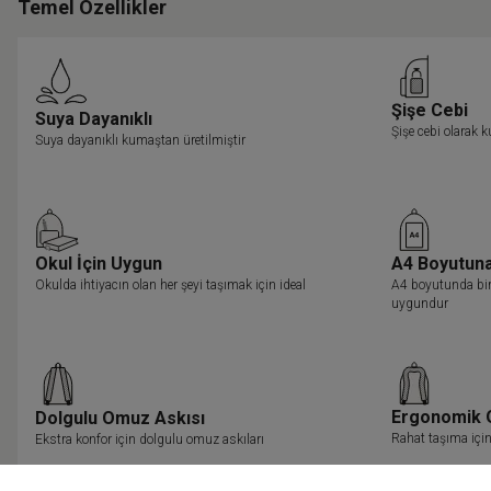
Temel Özellikler
Şişe Cebi
Suya Dayanıklı
Şişe cebi olarak k
Suya dayanıklı kumaştan üretilmiştir
Okul İçin Uygun
A4 Boyutun
Okulda ihtiyacın olan her şeyi taşımak için ideal
A4 boyutunda bir
uygundur
Ergonomik 
Dolgulu Omuz Askısı
Rahat taşıma içi
Ekstra konfor için dolgulu omuz askıları