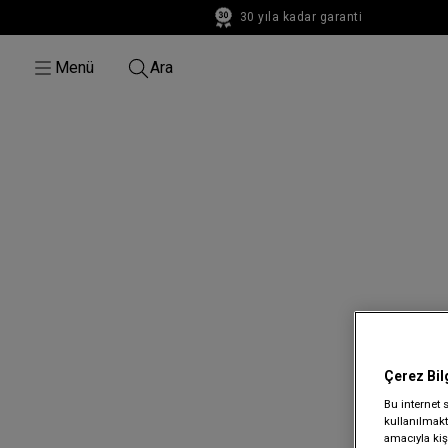
30 yıla kadar garanti
30 yıla kadar garanti
Menü
Ara
Çerez Bil
Bu internet 
kullanılmakta
amacıyla kişi