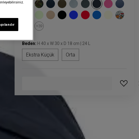
nleyebilirsiniz.
apılandır
+39
Beden:
H 40 x W 30 x D 18 cm | 24 L
Ekstra Küçük
Orta
GELINCE HABER VER