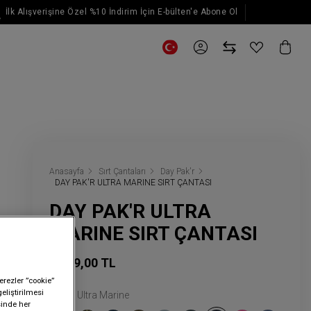
İlk Alışverişine Özel %10 İndirim İçin E-bülten'e Abone Ol
E-posta güncellemeleri için kaydol
Anasayfa
Sırt Çantaları
Day Pak'r
DAY PAK'R ULTRA MARINE SIRT ÇANTASI
DAY PAK'R ULTRA
MARINE SIRT ÇANTASI
3.999,00 TL
erezler ”cookie”
geliştirilmesi
Renk:
Ultra Marine
sinde her