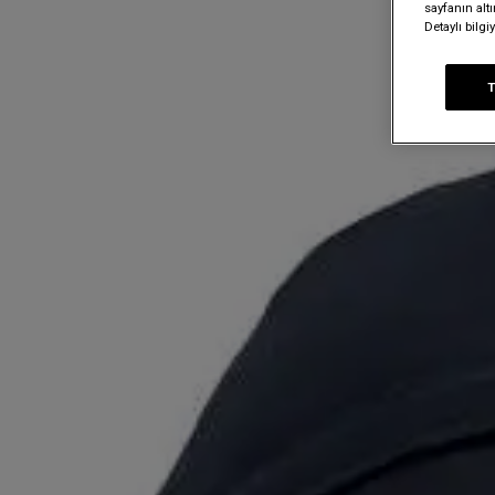
sayfanın alt
Detaylı bilg