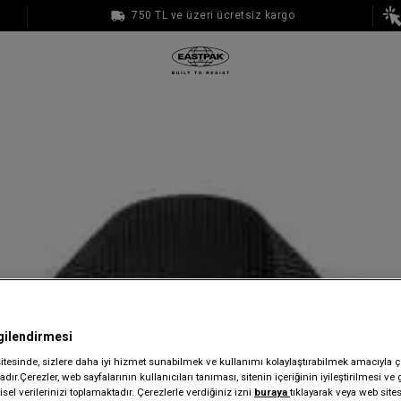
750 TL ve üzeri ücretsiz kargo
1000 TL ve üzeri ücretsiz kargo
gilendirmesi
sitesinde, sizlere daha iyi hizmet sunabilmek ve kullanımı kolaylaştırabilmek amacıyla ç
dır.Çerezler, web sayfalarının kullanıcıları tanıması, sitenin içeriğinin iyileştirilmesi ve 
sel verilerinizi toplamaktadır. Çerezlerle verdiğiniz izni
buraya
tıklayarak veya web site