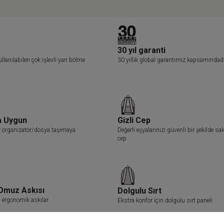
30 yıl garanti
ullanılabilen çok işlevli yan bölme
30 yıllık global garantimiz kapsamındad
a Uygun
Gizli Cep
 organizatör/dosya taşımaya
Değerli eşyalarınızı güvenli bir şekilde sa
cep
Omuz Askısı
Dolgulu Sırt
n ergonomik askılar
Ekstra konfor için dolgulu sırt paneli