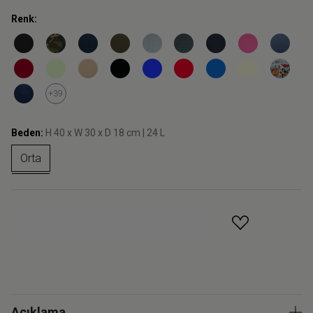
Renk:
+39
Beden:
H 40 x W 30 x D 18 cm | 24 L
Orta
GELINCE HABER VER
Açıklama