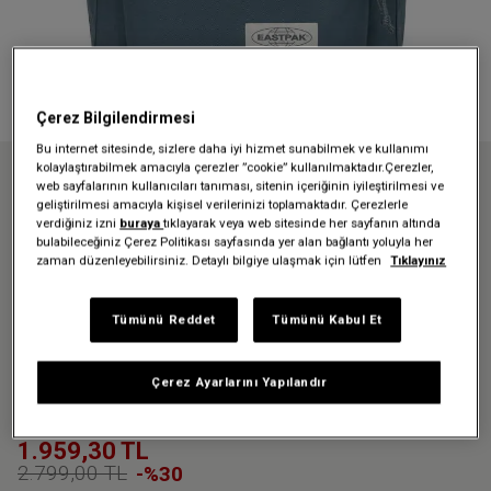
Çerez Bilgilendirmesi
Bu internet sitesinde, sizlere daha iyi hizmet sunabilmek ve kullanımı
kolaylaştırabilmek amacıyla çerezler ”cookie” kullanılmaktadır.Çerezler,
web sayfalarının kullanıcıları tanıması, sitenin içeriğinin iyileştirilmesi ve
Anasayfa
Friends And Family
geliştirilmesi amacıyla kişisel verilerinizi toplamaktadır. Çerezlerle
DAY PAK'R WASHED COBBLE SIRT ÇANTASI
verdiğiniz izni
buraya
tıklayarak veya web sitesinde her sayfanın altında
bulabileceğiniz Çerez Politikası sayfasında yer alan bağlantı yoluyla her
zaman düzenleyebilirsiniz. Detaylı bilgiye ulaşmak için lütfen
Tıklayınız
Üzgünüz - bu ürün artık
mevcut değil
Tümünü Reddet
Tümünü Kabul Et
DAY PAK'R WASHED COBBLE
Çerez Ayarlarını Yapılandır
SIRT ÇANTASI
1.959,30 TL
2.799,00 TL
-%30