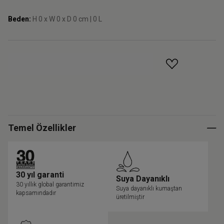
Beden:
H 0 x W 0 x D 0 cm | 0 L
GELINCE HABER VER
Temel Özellikler
30 yıl garanti
Suya Dayanıklı
30 yıllık global garantimiz
Suya dayanıklı kumaştan
kapsamındadır
üretilmiştir