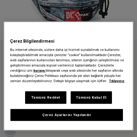
Çerez Bilgilendirmesi
Bu internet sitesinde, sizlere daha iyi hizmet sunabilmek ve kullanımı
Anasayfa
Yaz maceraların için kullanışlı modellerimiz
kolaylaştırabilmek amacıyla çerezler ”cookie” kullanılmaktadır.Çerezler,
DIESEL X EASTPAK DIESEL SPRINGER DSL TROMPE BEL ÇANTASI
web sayfalarının kullanıcıları tanıması, sitenin içeriğinin iyileştirilmesi ve
geliştirilmesi amacıyla kişisel verilerinizi toplamaktadır. Çerezlerle
DIESEL X EASTPAK DIESEL
verdiğiniz izni
buraya
tıklayarak veya web sitesinde her sayfanın altında
bulabileceğiniz Çerez Politikası sayfasında yer alan bağlantı yoluyla her
SPRINGER DSL TROMPE BEL
zaman düzenleyebilirsiniz. Detaylı bilgiye ulaşmak için lütfen
Tıklayınız
ÇANTASI
Tümünü Reddet
Tümünü Kabul Et
2.939,30 TL
4.199,00 TL
-%30
Çerez Ayarlarını Yapılandır
Renk:
Dsl Trompe