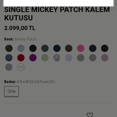
DISNEY X EASTPAK OVAL
SINGLE MICKEY PATCH KALEM
KUTUSU
2.099,00 TL
Renk:
Mickey Patch
+23
Beden:
H 5 x W 22 x D 9 cm | 0 L
Orta
GELINCE HABER VER