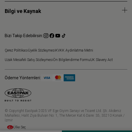
Bilgi ve Kaynak
Bizi Takip Edebilirsin:
Çerez Politikası
Üyelik Sözleşmesi
KVKK Aydınlatma Metni
Uzak Mesafeli Satış Sözleşmesi
Ön Bilgilendirme Formu
UK Slavery Act
Ödeme Yöntemleri:
© Copyright Eastpak 2025 VF Ege Giyim Sanayi ve Ticaret Ltd. Şti. Akdeniz
Mahallesi, Halit Ziya Bulvarı No: 1, The Mercer Kat:6 Daire: 35, 35210 Konak /
İzmir
Ülke Seç