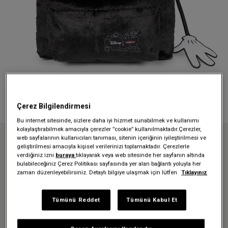
Çerez Bilgilendirmesi
Bu internet sitesinde, sizlere daha iyi hizmet sunabilmek ve kullanımı
kolaylaştırabilmek amacıyla çerezler ”cookie” kullanılmaktadır.Çerezler,
web sayfalarının kullanıcıları tanıması, sitenin içeriğinin iyileştirilmesi ve
Anasayfa
geliştirilmesi amacıyla kişisel verilerinizi toplamaktadır. Çerezlerle
DISNEY X EASTPAK PADDED PAK'R MICKEY FUZZY SIRT ÇANTASI
verdiğiniz izni
buraya
tıklayarak veya web sitesinde her sayfanın altında
bulabileceğiniz Çerez Politikası sayfasında yer alan bağlantı yoluyla her
DISNEY X EASTPAK PADDED
zaman düzenleyebilirsiniz. Detaylı bilgiye ulaşmak için lütfen
Tıklayınız
PAK'R MICKEY FUZZY SIRT
Tümünü Reddet
Tümünü Kabul Et
ÇANTASI
5.999,00 TL