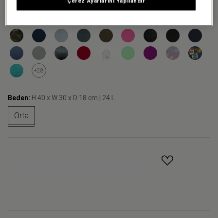
Çerez Ayarlarını Yapılandır
Renk:
Mickey Fuzzy
+28
Beden:
H 40 x W 30 x D 18 cm | 24 L
Orta
GELINCE HABER VER