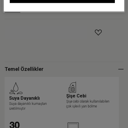
Orta
GELINCE HABER VER
Temel Özellikler
Şişe Cebi
Suya Dayanıklı
Şişe cebi olarak kullanılabilen
Suya dayanıklı kumaştan
çok işlevli yan bölme
üretilmiştir