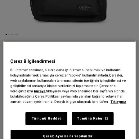
Anasayfa
Sırt Çantaları
Okul çantaları
DOUBLE OFFICE BLACK SIRT ÇANTASI
Çerez Bilgilendirmesi
DOUBLE OFFICE BLACK SIRT
Bu internet sitesinde, sizlere daha iyi hizmet sunabilmek ve kullanımı
kolaylaştırabilmek amacıyla çerezler ”cookie” kullanılmaktadır.Çerezler,
ÇANTASI
web sayfalarının kullanıcıları tanıması, sitenin içeriğinin iyileştirilmesi ve
geliştirilmesi amacıyla kişisel verilerinizi toplamaktadır. Çerezlerle
verdiğiniz izni
buraya
tıklayarak veya web sitesinde her sayfanın altında
5.599,00 TL
bulabileceğiniz Çerez Politikası sayfasında yer alan bağlantı yoluyla her
zaman düzenleyebilirsiniz. Detaylı bilgiye ulaşmak için lütfen
Tıklayınız
Renk:
Black
Tümünü Reddet
Tümünü Kabul Et
Beden:
H 47 x W 29,5 x D 28 cm | 30 L
Çerez Ayarlarını Yapılandır