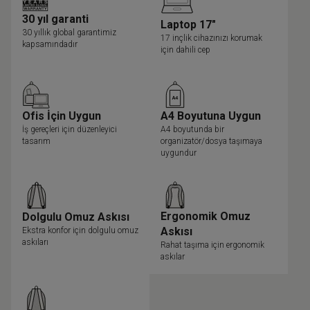
30 yıl garanti
Laptop 17"
30 yıllık global garantimiz
17 inçlik cihazınızı korumak
kapsamındadır
için dahili cep
Ofis İçin Uygun
A4 Boyutuna Uygun
İş gereçleri için düzenleyici
A4 boyutunda bir
tasarım
organizatör/dosya taşımaya
uygundur
Ergonomik Omuz
Dolgulu Omuz Askısı
Askısı
Ekstra konfor için dolgulu omuz
askıları
Rahat taşıma için ergonomik
askılar