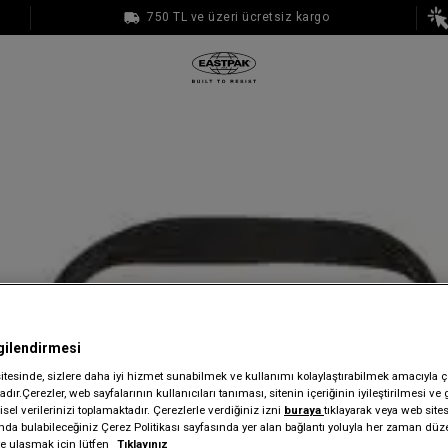
750 TL ve üzeri ücretsiz kargo
1000 TL ve üzeri ücretsiz kargo
gilendirmesi
sitesinde, sizlere daha iyi hizmet sunabilmek ve kullanımı kolaylaştırabilmek amacıyla ç
dır.Çerezler, web sayfalarının kullanıcıları tanıması, sitenin içeriğinin iyileştirilmesi ve 
sel verilerinizi toplamaktadır. Çerezlerle verdiğiniz izni
buraya
tıklayarak veya web site
ında bulabileceğiniz Çerez Politikası sayfasında yer alan bağlantı yoluyla her zaman düze
iye ulaşmak için lütfen
Tıklayınız