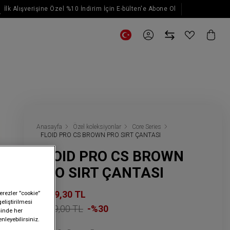
İlk Alışverişine Özel %10 İndirim İçin E-bülten'e Abone Ol
E-posta güncellemeleri için kaydol
Anasayfa
Özel koleksiyonlar
Core Series
FLOID PRO CS BROWN PRO SIRT ÇANTASI
FLOID PRO CS BROWN
PRO SIRT ÇANTASI
2.939,30 TL
erezler ”cookie”
geliştirilmesi
4.199,00 TL
-%30
sinde her
nleyebilirsiniz.