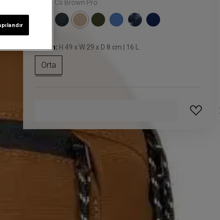
Renk:
Cs Brown Pro
apılandır
Beden:
H 49 x W 29 x D 8 cm | 16 L
Orta
GELINCE HABER VER