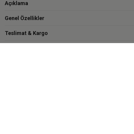
Açıklama
Genel Özellikler
Teslimat & Kargo
Garanti
Materyal ve Bakım
İthalatçı Bilgisi
Eastpak'i Keşfet