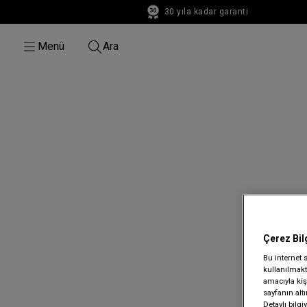
30 yıla kadar garanti
30 yıla kadar garanti
Menü
Ara
Çerez Bil
Bu internet 
kullanılmakta
amacıyla kişi
sayfanın alt
Detaylı bilg