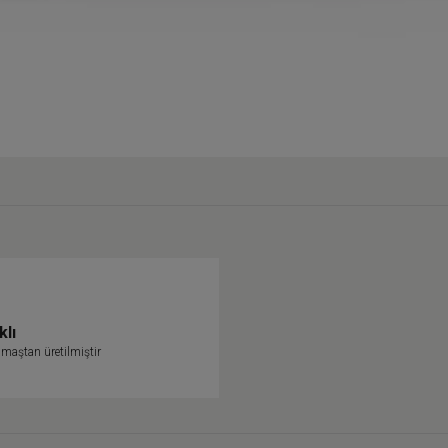
klı
maştan üretilmiştir