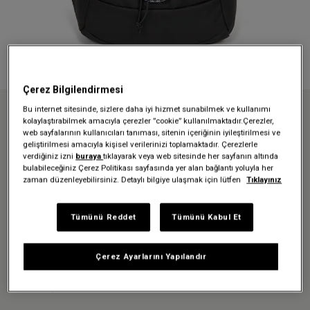
Çerez Bilgilendirmesi
Bu internet sitesinde, sizlere daha iyi hizmet sunabilmek ve kullanımı
Anasayfa
Sırt Çantaları
Okul çantaları
kolaylaştırabilmek amacıyla çerezler ”cookie” kullanılmaktadır.Çerezler,
GERYS CS MONO BLACK2 SIRT ÇANTASI
web sayfalarının kullanıcıları tanıması, sitenin içeriğinin iyileştirilmesi ve
geliştirilmesi amacıyla kişisel verilerinizi toplamaktadır. Çerezlerle
verdiğiniz izni
buraya
tıklayarak veya web sitesinde her sayfanın altında
bulabileceğiniz Çerez Politikası sayfasında yer alan bağlantı yoluyla her
Üzgünüz - bu ürün artık
zaman düzenleyebilirsiniz. Detaylı bilgiye ulaşmak için lütfen
Tıklayınız
mevcut değil
Tümünü Reddet
Tümünü Kabul Et
GERYS CS MONO BLACK2 SIRT
ÇANTASI
Çerez Ayarlarını Yapılandır
3.799,00 TL