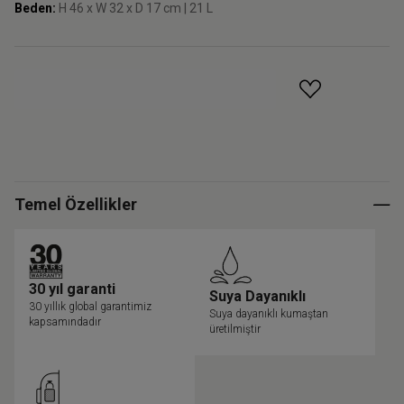
Beden:
H 46 x W 32 x D 17 cm | 21 L
GELINCE HABER VER
Temel Özellikler
30 yıl garanti
Suya Dayanıklı
30 yıllık global garantimiz
Suya dayanıklı kumaştan
kapsamındadır
üretilmiştir