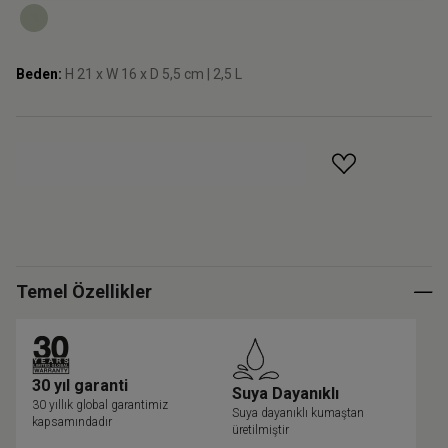
Beden:
H 21 x W 16 x D 5,5 cm | 2,5 L
GELINCE HABER VER
Temel Özellikler
30 yıl garanti
Suya Dayanıklı
30 yıllık global garantimiz
Suya dayanıklı kumaştan
kapsamındadır
üretilmiştir