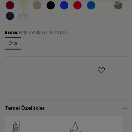
+39
Beden:
H 40 x W 30 x D 18 cm | 24 L
Orta
GELINCE HABER VER
Temel Özellikler