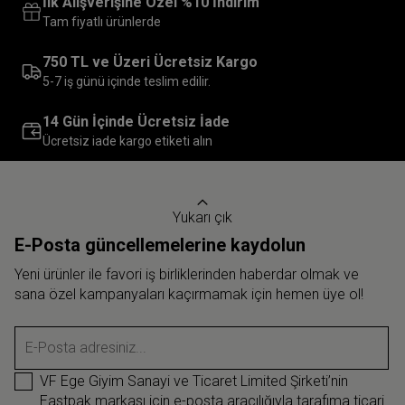
İlk Alışverişine Özel %10 İndirim
Tam fiyatlı ürünlerde
750 TL ve Üzeri Ücretsiz Kargo
5-7 iş günü içinde teslim edilir.
14 Gün İçinde Ücretsiz İade
Ücretsiz iade kargo etiketi alın
Yukarı çık
E-Posta güncellemelerine kaydolun
Yeni ürünler ile favori iş birliklerinden haberdar olmak ve
sana özel kampanyaları kaçırmamak için hemen üye ol!
E-Posta adresiniz...
VF Ege Giyim Sanayi ve Ticaret Limited Şirketi’nin
Eastpak markası için e-posta aracılığıyla tarafıma ticari