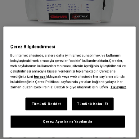
Çerez Bilgilendirmesi
Anasayfa
Özel koleksiyonlar
Gremlins x Eastpak
Bu internet sitesinde, sizlere daha iyi hizmet sunabilmek ve kullanımı
GREMLINS X EASTPAK DAY PAK'R GREMLINS POSTER SIRT ÇANTASI
kolaylaştırabilmek amacıyla çerezler ”cookie” kullanılmaktadır.Çerezler,
web sayfalarının kullanıcıları tanıması, sitenin içeriğinin iyileştirilmesi ve
GREMLINS X EASTPAK DAY
geliştirilmesi amacıyla kişisel verilerinizi toplamaktadır. Çerezlerle
verdiğiniz izni
buraya
tıklayarak veya web sitesinde her sayfanın altında
PAK'R GREMLINS POSTER SIRT
bulabileceğiniz Çerez Politikası sayfasında yer alan bağlantı yoluyla her
zaman düzenleyebilirsiniz. Detaylı bilgiye ulaşmak için lütfen
Tıklayınız
ÇANTASI
2.799,30 TL
Tümünü Reddet
Tümünü Kabul Et
3.999,00 TL
-%30
Çerez Ayarlarını Yapılandır
Renk:
Gremlins Poster