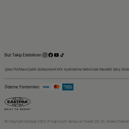
Bizi Takip Edebilirsin:
Çerez Politikası
Üyelik Sözleşmesi
KVKK Aydınlatma Metni
Uzak Mesafeli Satış Sözl
Ödeme Yöntemleri:
© Copyright Eastpak 2025 VF Ege Giyim Sanayi ve Ticaret Ltd. Şti. Akdeniz Mahalle