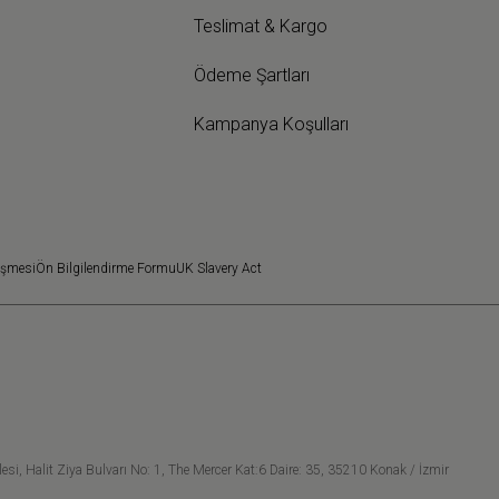
Teslimat & Kargo
Ödeme Şartları
Kampanya Koşulları
eşmesi
Ön Bilgilendirme Formu
UK Slavery Act
si, Halit Ziya Bulvarı No: 1, The Mercer Kat:6 Daire: 35, 35210 Konak / İzmir