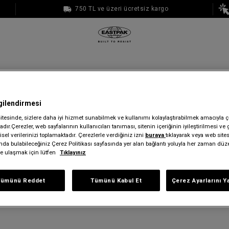
750 TL ve üzeri ücretsiz kargo
1000 TL ve üzeri ücretsiz kargo
de durumu detayı ne anlama 
gilendirmesi
sitesinde, sizlere daha iyi hizmet sunabilmek ve kullanımı kolaylaştırabilmek amacıyla ç
dır.Çerezler, web sayfalarının kullanıcıları tanıması, sitenin içeriğinin iyileştirilmesi ve 
üncellemeniz 4 durumdan 1’i şeklinde gösterilecektir. Kronolojik sırayla 
sel verilerinizi toplamaktadır. Çerezlerle verdiğiniz izni
buraya
tıklayarak veya web site
ında bulabileceğiniz Çerez Politikası sayfasında yer alan bağlantı yoluyla her zaman düze
lebi: İade internet ortamında kaydedilmiş ancak, henüz kargo firmasına v
iye ulaşmak için lütfen
Tıklayınız
din.
iyor: İadeniz depomuza ulaştı ve ekiplerimiz tarafından İade Politikası ko
liyor: İadeniz kabul edildi ve para iadesi için hazır.
Tümünü Reddet
Tümünü Kabul Et
Çerez Ayarlarını Y
ylandı: İadenizin ödeme işlemi gerçekleştirildi.