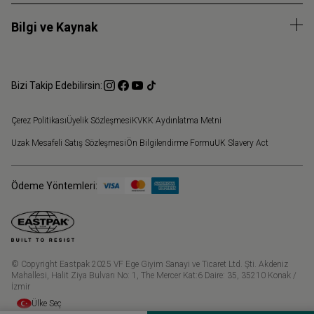
Bilgi ve Kaynak
Bizi Takip Edebilirsin:
Çerez Politikası
Üyelik Sözleşmesi
KVKK Aydınlatma Metni
Uzak Mesafeli Satış Sözleşmesi
Ön Bilgilendirme Formu
UK Slavery Act
Ödeme Yöntemleri:
© Copyright Eastpak 2025 VF Ege Giyim Sanayi ve Ticaret Ltd. Şti. Akdeniz
Mahallesi, Halit Ziya Bulvarı No: 1, The Mercer Kat:6 Daire: 35, 35210 Konak /
İzmir
Ülke Seç