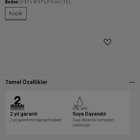
Beden:
H 47 x W 37 x D 0 cm | 15 L
Küçük
GELINCE HABER VER
Temel Özellikler
2 yıl garanti
Suya Dayanıklı
2 yıl garantimiz kapsamındadır
Suya dayanıklı kumaştan
üretilmiştir