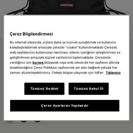
Çerez Bilgilendirmesi
Bu internet sitesinde, sizlere daha iyi hizmet sunabilmek ve kullanımı
kolaylaştırabilmek amacıyla çerezler ”cookie” kullanılmaktadır.Çerezler,
Anasayfa
Özel koleksiyonlar
Powr
web sayfalarının kullanıcıları tanıması, sitenin içeriğinin iyileştirilmesi ve
JYMLER POWR BLACK BÜZGÜLÜ SIRT ÇANTASI
geliştirilmesi amacıyla kişisel verilerinizi toplamaktadır. Çerezlerle
verdiğiniz izni
buraya
tıklayarak veya web sitesinde her sayfanın altında
JYMLER POWR BLACK
bulabileceğiniz Çerez Politikası sayfasında yer alan bağlantı yoluyla her
zaman düzenleyebilirsiniz. Detaylı bilgiye ulaşmak için lütfen
Tıklayınız
BÜZGÜLÜ SIRT ÇANTASI
839,30 TL
Tümünü Reddet
Tümünü Kabul Et
1.199,00 TL
-%30
Çerez Ayarlarını Yapılandır
Renk:
Powr Black