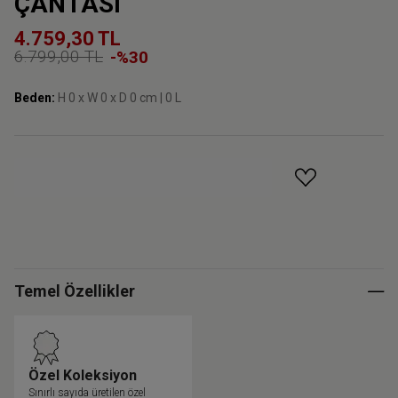
ÇANTASI
4.759,30 TL
6.799,00 TL
-%30
Beden:
H 0 x W 0 x D 0 cm | 0 L
GELINCE HABER VER
Temel Özellikler
Özel Koleksiyon
Sınırlı sayıda üretilen özel