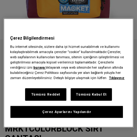
Çerez Bilgilendirmesi
Bu internet sitesinde, sizlere daha iyi hizmet sunabilmek ve kullanımı
kolaylaştırabilmek amacıyla çerezler ”cookie” kullanılmaktadır.Çerezler,
Anasayfa
Sırt Çantaları
Okul çantaları
web sayfalarının kullanıcıları tanıması, sitenin içeriğinin iyileştirilmesi ve
MARKET X EASTPAK MRKTBASKETBALLPACK MRKTCOLORBLOCK SIRT
geliştirilmesi amacıyla kişisel verilerinizi toplamaktadır. Çerezlerle
ÇANTASI
verdiğiniz izni
buraya
tıklayarak veya web sitesinde her sayfanın altında
bulabileceğiniz Çerez Politikası sayfasında yer alan bağlantı yoluyla her
zaman düzenleyebilirsiniz. Detaylı bilgiye ulaşmak için lütfen
Tıklayınız
Üzgünüz - bu ürün artık
mevcut değil
Tümünü Reddet
Tümünü Kabul Et
MARKET X EASTPAK
Çerez Ayarlarını Yapılandır
MRKTBASKETBALLPACK
MRKTCOLORBLOCK SIRT