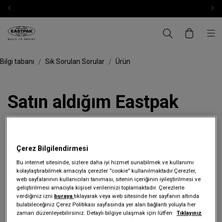
Bilgi tabanı
Sık Sorulan Sorular
Ürün
Satın aldığım Eastpak
ürününün orijinal
olduğunu nasıl
Çerez Bilgilendirmesi
Bu internet sitesinde, sizlere daha iyi hizmet sunabilmek ve kullanımı
anlayabilirim?
kolaylaştırabilmek amacıyla çerezler ”cookie” kullanılmaktadır.Çerezler,
web sayfalarının kullanıcıları tanıması, sitenin içeriğinin iyileştirilmesi ve
geliştirilmesi amacıyla kişisel verilerinizi toplamaktadır. Çerezlerle
verdiğiniz izni
buraya
tıklayarak veya web sitesinde her sayfanın altında
Eastpak ürünlerinin orijinalliğini garanti altına almak için
bulabileceğiniz Çerez Politikası sayfasında yer alan bağlantı yoluyla her
alışverişlerinizi yalnızca markanın
resmî web sitesi
zaman düzenleyebilirsiniz. Detaylı bilgiye ulaşmak için lütfen
Tıklayınız
www.eastpak.com.tr
üzerinden yapmanızı öneririz.