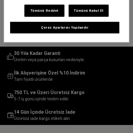
Bu site,
Eastpak’in Türkiye’deki yetkili satış platformudur
ve
tüm ürünler
garanti
ile birlikte, markanın sunduğu
orijinal müşteri
Tümünü Reddet
Tümünü Kabul Et
hizmetleri
kapsamında satılmaktadır.
Garanti sayfasına ulaşmak ve garanti detaylarını görüntülemek
Çerez Ayarlarını Yapılandır
için
tıklayınız.
30 Yıla Kadar Garanti
Üretim veya parça kusurları nedeniyle
İlk Alışverişine Özel %10 İndirim
Tam fiyatlı ürünlerde
750 TL ve Üzeri Ücretsiz Kargo
5-7 iş günü içinde teslim edilir.
14 Gün İçinde Ücretsiz İade
Ücretsiz iade kargo etiketi alın