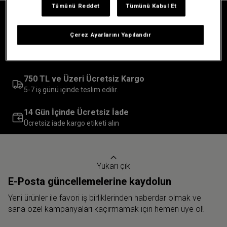
Tümünü Reddet
Tümünü Kabul Et
30 Yıla Kadar Garanti
Üretim veya parça kusurları nedeniyle
Çerez Ayarlarını Yapılandır
İlk Alışverişine Özel %10 İndirim
Tam fiyatlı ürünlerde
750 TL ve Üzeri Ücretsiz Kargo
5-7 iş günü içinde teslim edilir.
14 Gün İçinde Ücretsiz İade
Ücretsiz iade kargo etiketi alın
Yukarı çık
E-Posta güncellemelerine kaydolun
Yeni ürünler ile favori iş birliklerinden haberdar olmak ve
sana özel kampanyaları kaçırmamak için hemen üye ol!