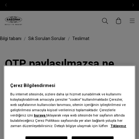
Bilgi tabanı
Sık Sorulan Sorular
Teslimat
OTP paylaşılmazsa ne
olur?
Çerez Bilgilendirmesi
OTP paylaşılmadığı takdirde kargo teslim edilmez ve gönderi iade
Bu internet sitesinde, sizlere daha iyi hizmet sunabilmek ve kullanımı
kolaylaştırabilmek amacıyla çerezler ”cookie” kullanılmaktadır.Çerezler,
sürecine alınabilir.
web sayfalarının kullanıcıları tanıması, sitenin içeriğinin iyileştirilmesi ve
geliştirilmesi amacıyla kişisel verilerinizi toplamaktadır. Çerezlerle
verdiğiniz izni
buraya
tıklayarak veya web sitesinde her sayfanın altında
bulabileceğiniz Çerez Politikası sayfasında yer alan bağlantı yoluyla her
zaman düzenleyebilirsiniz. Detaylı bilgiye ulaşmak için lütfen
Tıklayınız