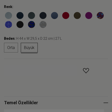
Renk:
Beden:
H 44 x W 29,5 x D 22 cm | 27 L
Orta
Büyük
GELINCE HABER VER
Temel Özellikler