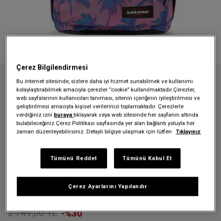
Çerez Bilgilendirmesi
Bu internet sitesinde, sizlere daha iyi hizmet sunabilmek ve kullanımı
Anasayfa
İndirim Tüm
İndirimli Sırt Çantaları
kolaylaştırabilmek amacıyla çerezler ”cookie” kullanılmaktadır.Çerezler,
OUT OF OFFICE BRIZE DYE PINK SIRT ÇANTASI
web sayfalarının kullanıcıları tanıması, sitenin içeriğinin iyileştirilmesi ve
geliştirilmesi amacıyla kişisel verilerinizi toplamaktadır. Çerezlerle
verdiğiniz izni
buraya
tıklayarak veya web sitesinde her sayfanın altında
Üzgünüz - bu ürün artık
bulabileceğiniz Çerez Politikası sayfasında yer alan bağlantı yoluyla her
zaman düzenleyebilirsiniz. Detaylı bilgiye ulaşmak için lütfen
Tıklayınız
mevcut değil
Tümünü Reddet
Tümünü Kabul Et
OUT OF OFFICE BRIZE DYE PINK
SIRT ÇANTASI
Çerez Ayarlarını Yapılandır
1.924,30 TL
2.749,00 TL
-%30