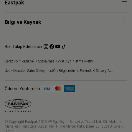
Eastpak
Bilgi ve Kaynak
Bizi Takip Edebilirsin:
Çerez Politikası
Üyelik Sözleşmesi
KVKK Aydınlatma Metni
Uzak Mesafeli Satış Sözleşmesi
Ön Bilgilendirme Formu
UK Slavery Act
Ödeme Yöntemleri:
© Copyright Eastpak 2025 VF Ege Giyim Sanayi ve Ticaret Ltd. Şti. Akdeniz
Mahallesi, Halit Ziya Bulvarı No: 1, The Mercer Kat:6 Daire: 35, 35210 Konak /
İzmir