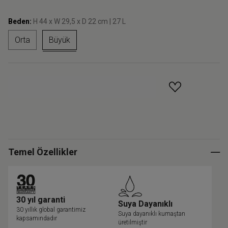
Beden:
H 44 x W 29,5 x D 22 cm | 27 L
Orta
Büyük
GELINCE HABER VER
Temel Özellikler
30 yıl garanti
Suya Dayanıklı
30 yıllık global garantimiz
Suya dayanıklı kumaştan
kapsamındadır
üretilmiştir