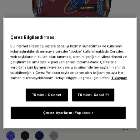
Çerez Bilgilendirmesi
Bu internet sitesinde, sizlere daha iyi hizmet sunabilmek ve kullanımı
kolaylaştırabilmek amacıyla çerezler ”cookie” kullanılmaktadır.Çerezler,
Anasayfa
Sırt Çantaları
Okul çantaları
web sayfalarının kullanıcıları tanıması, sitenin içeriğinin iyileştirilmesi ve
OUT OF OFFICE CLASH BURGUNDY SIRT ÇANTASI
geliştirilmesi amacıyla kişisel verilerinizi toplamaktadır. Çerezlerle
verdiğiniz izni
buraya
tıklayarak veya web sitesinde her sayfanın altında
OUT OF OFFICE CLASH
bulabileceğiniz Çerez Politikası sayfasında yer alan bağlantı yoluyla her
zaman düzenleyebilirsiniz. Detaylı bilgiye ulaşmak için lütfen
Tıklayınız
BURGUNDY SIRT ÇANTASI
2.239,30 TL
Tümünü Reddet
Tümünü Kabul Et
3.199,00 TL
-%30
Çerez Ayarlarını Yapılandır
Renk:
Clash Burgundy