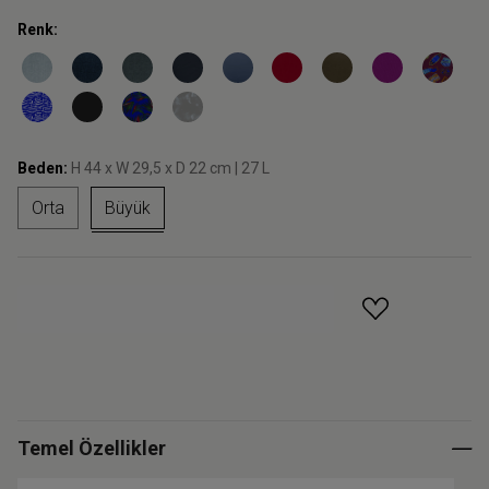
Renk:
Beden:
H 44 x W 29,5 x D 22 cm | 27 L
Orta
Büyük
GELINCE HABER VER
Temel Özellikler