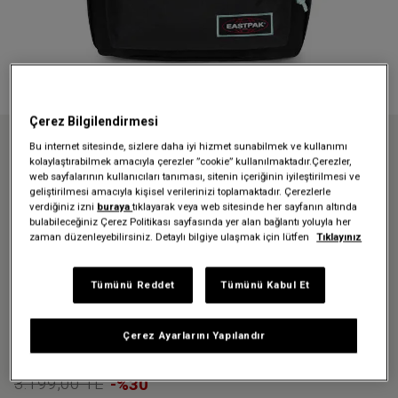
Çerez Bilgilendirmesi
Bu internet sitesinde, sizlere daha iyi hizmet sunabilmek ve kullanımı
Anasayfa
Sırt Çantaları
Okul çantaları
kolaylaştırabilmek amacıyla çerezler ”cookie” kullanılmaktadır.Çerezler,
OUT OF OFFICE KONTRAST POLAR SIRT ÇANTASI
web sayfalarının kullanıcıları tanıması, sitenin içeriğinin iyileştirilmesi ve
geliştirilmesi amacıyla kişisel verilerinizi toplamaktadır. Çerezlerle
verdiğiniz izni
buraya
tıklayarak veya web sitesinde her sayfanın altında
Üzgünüz - bu ürün artık
bulabileceğiniz Çerez Politikası sayfasında yer alan bağlantı yoluyla her
zaman düzenleyebilirsiniz. Detaylı bilgiye ulaşmak için lütfen
Tıklayınız
mevcut değil
Tümünü Reddet
Tümünü Kabul Et
OUT OF OFFICE KONTRAST
POLAR SIRT ÇANTASI
Çerez Ayarlarını Yapılandır
2.239,30 TL
3.199,00 TL
-%30