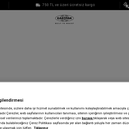
750 TL ve üzeri ücretsiz kargo
1000 TL ve üzeri ücretsiz kargo
gilendirmesi
sitesinde, sizlere daha iyi hizmet sunabilmek ve kullanımı kolaylaştırabilmek amacıyla ç
dır.Çerezler, web sayfalarının kullanıcıları tanıması, sitenin içeriğinin iyileştirilmesi ve 
sel verilerinizi toplamaktadır. Çerezlerle verdiğiniz izni
buraya
tıklayarak veya web site
ında bulabileceğiniz Çerez Politikası sayfasında yer alan bağlantı yoluyla her zaman düze
iye ulaşmak için lütfen
Tıklayınız