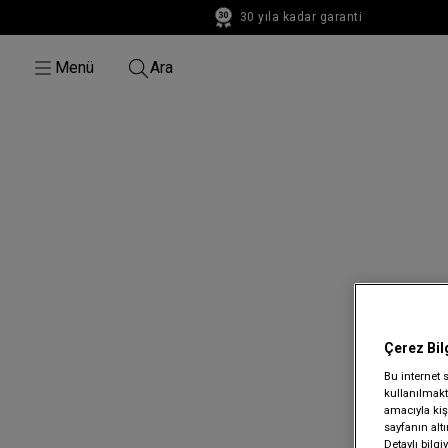
30 yıla kadar garanti
30 yıla kadar garanti
Menü
Ara
Çerez Bil
Bu internet 
kullanılmakta
amacıyla kişi
sayfanın alt
Detaylı bilg