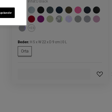
Renk:
Inflat'D Black
apılandır
+23
Beden:
H 5 x W 22 x D 9 cm | 0 L
Orta
GELINCE HABER VER