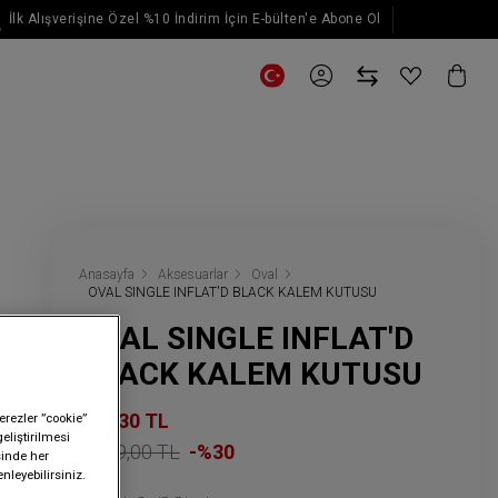
İlk Alışverişine Özel %10 İndirim İçin E-bülten'e Abone Ol
E-posta güncellemeleri için kaydol
Anasayfa
Aksesuarlar
Oval
OVAL SINGLE INFLAT'D BLACK KALEM KUTUSU
OVAL SINGLE INFLAT'D
BLACK KALEM KUTUSU
909,30 TL
erezler ”cookie”
geliştirilmesi
1.299,00 TL
-%30
sinde her
nleyebilirsiniz.