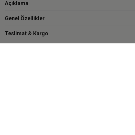
Açıklama
Genel Özellikler
Teslimat & Kargo
Garanti
Materyal ve Bakım
İthalatçı Bilgisi
Eastpak'i Keşfet