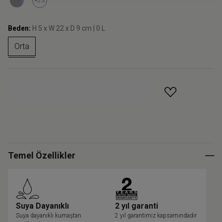
+23
Beden:
H 5 x W 22 x D 9 cm | 0 L
Orta
GELINCE HABER VER
Temel Özellikler
Suya Dayanıklı
2 yıl garanti
Suya dayanıklı kumaştan
2 yıl garantimiz kapsamındadır