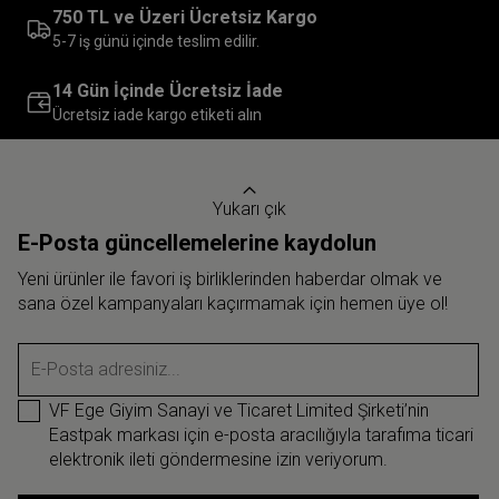
750 TL ve Üzeri Ücretsiz Kargo
5-7 iş günü içinde teslim edilir.
14 Gün İçinde Ücretsiz İade
Ücretsiz iade kargo etiketi alın
Yukarı çık
E-Posta güncellemelerine kaydolun
Yeni ürünler ile favori iş birliklerinden haberdar olmak ve
sana özel kampanyaları kaçırmamak için hemen üye ol!
E-Posta adresiniz...
VF Ege Giyim Sanayi ve Ticaret Limited Şirketi’nin
Eastpak markası için e-posta aracılığıyla tarafıma ticari
elektronik ileti göndermesine izin veriyorum.