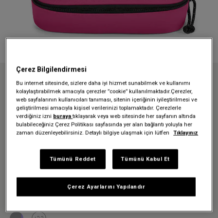
Çerez Bilgilendirmesi
Bu internet sitesinde, sizlere daha iyi hizmet sunabilmek ve kullanımı
Anasayfa
Aksesuarlar
Kalem Kutuları
OVAL SINGLE PINK ESCAPE KALEM KUTUSU
kolaylaştırabilmek amacıyla çerezler ”cookie” kullanılmaktadır.Çerezler,
web sayfalarının kullanıcıları tanıması, sitenin içeriğinin iyileştirilmesi ve
OVAL SINGLE PINK ESCAPE
geliştirilmesi amacıyla kişisel verilerinizi toplamaktadır. Çerezlerle
verdiğiniz izni
buraya
tıklayarak veya web sitesinde her sayfanın altında
KALEM KUTUSU
bulabileceğiniz Çerez Politikası sayfasında yer alan bağlantı yoluyla her
zaman düzenleyebilirsiniz. Detaylı bilgiye ulaşmak için lütfen
Tıklayınız
1.449,00 TL
Tümünü Reddet
Tümünü Kabul Et
Renk:
Pink Escape
Çerez Ayarlarını Yapılandır