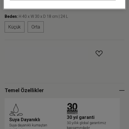
+28
Beden:
H 40 x W 30 x D 18 cm | 24 L
Küçük
Orta
GELINCE HABER VER
Temel Özellikler
30 yıl garanti
Suya Dayanıklı
30 yıllık global garantimiz
Suya dayanıklı kumaştan
kapsamındadır