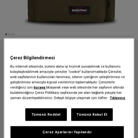
Anasayfa
Sırt Çantaları
Padded Pak'r
Çerez Bilgilendirmesi
PADDED PAK'R ARMY OLIVE SIRT ÇANTASI
Bu internet sitesinde, sizlere daha iyi hizmet sunabilmek ve kullanımı
PADDED PAK'R ARMY OLIVE
kolaylaştırabilmek amacıyla çerezler ”cookie” kullanılmaktadır.Çerezler,
web sayfalarının kullanıcıları tanıması, sitenin içeriğinin iyileştirilmesi ve
SIRT ÇANTASI
geliştirilmesi amacıyla kişisel verilerinizi toplamaktadır. Çerezlerle
verdiğiniz izni
buraya
tıklayarak veya web sitesinde her sayfanın altında
3.399,00 TL
bulabileceğiniz Çerez Politikası sayfasında yer alan bağlantı yoluyla her
zaman düzenleyebilirsiniz. Detaylı bilgiye ulaşmak için lütfen
Tıklayınız
Renk:
Army Olive
Tümünü Reddet
Tümünü Kabul Et
Çerez Ayarlarını Yapılandır