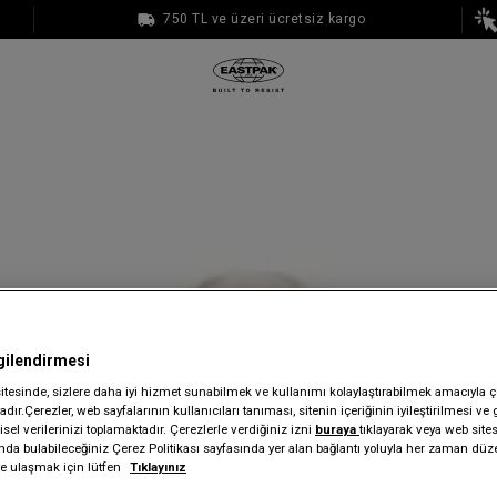
750 TL ve üzeri ücretsiz kargo
1000 TL ve üzeri ücretsiz kargo
gilendirmesi
sitesinde, sizlere daha iyi hizmet sunabilmek ve kullanımı kolaylaştırabilmek amacıyla ç
dır.Çerezler, web sayfalarının kullanıcıları tanıması, sitenin içeriğinin iyileştirilmesi ve 
sel verilerinizi toplamaktadır. Çerezlerle verdiğiniz izni
buraya
tıklayarak veya web site
ında bulabileceğiniz Çerez Politikası sayfasında yer alan bağlantı yoluyla her zaman düze
iye ulaşmak için lütfen
Tıklayınız