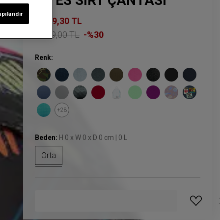
LITES SIRT ÇANTASI
apılandır
1.679,30 TL
2.399,00 TL
-%30
Renk:
+28
Beden:
H 0 x W 0 x D 0 cm | 0 L
Orta
GELINCE HABER VER