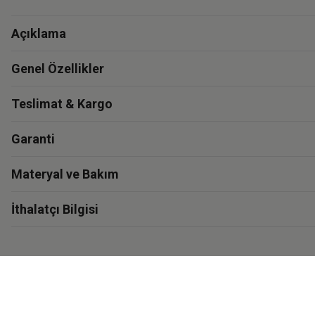
Açıklama
Genel Özellikler
Teslimat & Kargo
Garanti
Materyal ve Bakım
İthalatçı Bilgisi
Eastpak'i Keşfet