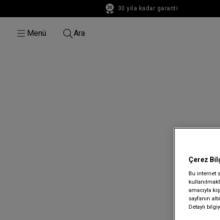
30 yıla kadar garanti
30 yıla kadar garanti
Menü
Ara
Çerez Bil
Bu internet 
kullanılmakta
amacıyla kişi
sayfanın alt
Detaylı bilg