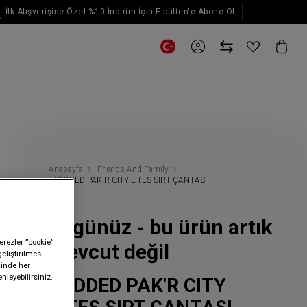
İlk Alışverişine Özel %10 İndirim İçin E-bülten'e Abone Ol
E-posta güncellemeleri için kaydol
Anasayfa
Friends And Family
PADDED PAK'R CITY LITES SIRT ÇANTASI
Üzgünüz - bu ürün artık
erezler ”cookie”
mevcut değil
geliştirilmesi
sinde her
nleyebilirsiniz.
PADDED PAK'R CITY