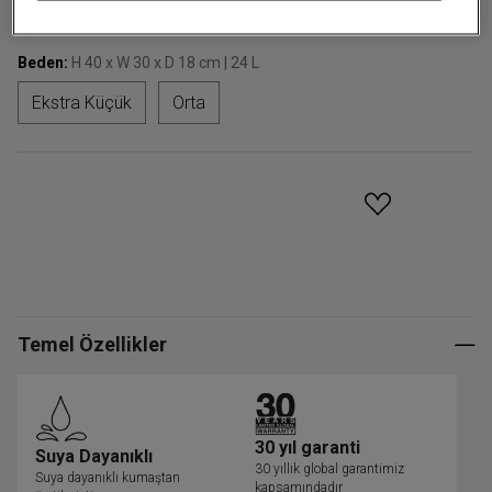
+28
Beden:
H 40 x W 30 x D 18 cm | 24 L
Ekstra Küçük
Orta
GELINCE HABER VER
Temel Özellikler
30 yıl garanti
Suya Dayanıklı
30 yıllık global garantimiz
Suya dayanıklı kumaştan
kapsamındadır