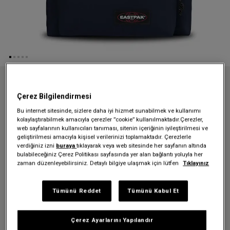
Anasayfa
Sırt Çantaları
Padded Pak'r
Çerez Bilgilendirmesi
PADDED PAK'R ULTRA MARINE SIRT ÇANTASI
Bu internet sitesinde, sizlere daha iyi hizmet sunabilmek ve kullanımı
PADDED PAK'R ULTRA MARINE
kolaylaştırabilmek amacıyla çerezler ”cookie” kullanılmaktadır.Çerezler,
web sayfalarının kullanıcıları tanıması, sitenin içeriğinin iyileştirilmesi ve
SIRT ÇANTASI
geliştirilmesi amacıyla kişisel verilerinizi toplamaktadır. Çerezlerle
verdiğiniz izni
buraya
tıklayarak veya web sitesinde her sayfanın altında
3.399,00 TL
bulabileceğiniz Çerez Politikası sayfasında yer alan bağlantı yoluyla her
zaman düzenleyebilirsiniz. Detaylı bilgiye ulaşmak için lütfen
Tıklayınız
Renk:
Ultra Marine
Tümünü Reddet
Tümünü Kabul Et
Çerez Ayarlarını Yapılandır