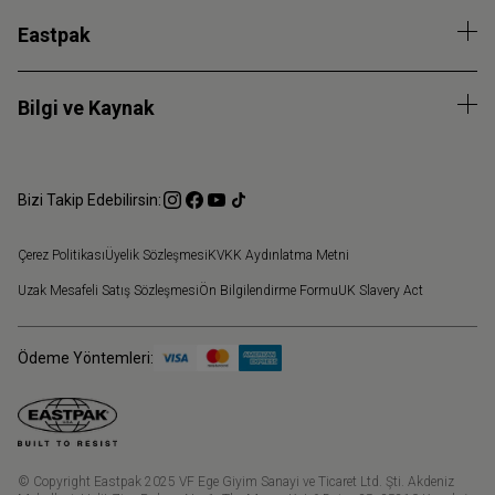
Eastpak
Bilgi ve Kaynak
Bizi Takip Edebilirsin:
Çerez Politikası
Üyelik Sözleşmesi
KVKK Aydınlatma Metni
Uzak Mesafeli Satış Sözleşmesi
Ön Bilgilendirme Formu
UK Slavery Act
Ödeme Yöntemleri:
© Copyright Eastpak 2025 VF Ege Giyim Sanayi ve Ticaret Ltd. Şti. Akdeniz