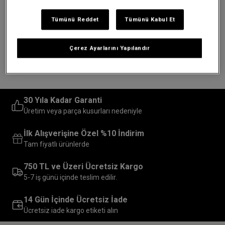
tıklayarak aboneliğinizi hemen iptal edebilirsiniz.
Sitemiz üzerinden
Hesabım > Kişisel Bilgileriniz
sayfası
Tümünü Reddet
Tümünü Kabul Et
üzerinde yer alan iletişim izni onaylarınızı kaldırabilirsiniz.
Bir gün fikrinizi değiştirirseniz,
http://eastpak.com.tr
sitesinin alt
Çerez Ayarlarını Yapılandır
kısmındaki bağlantıdan kolayca yeniden abone olabilirsiniz sizi her
zaman memnuniyetle karşılarız!
30 Yıla Kadar Garanti
Üretim veya parça kusurları nedeniyle
İlk Alışverişine Özel %10 İndirim
Tam fiyatlı ürünlerde
750 TL ve Üzeri Ücretsiz Kargo
5-7 iş günü içinde teslim edilir.
14 Gün İçinde Ücretsiz İade
Ücretsiz iade kargo etiketi alın