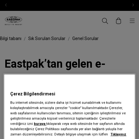
Bilgi tabanı
Sık Sorulan Sorular
Genel Sorular
Eastpak’tan gelen e-
postaları artık almak
istemiyorum, ne
Çerez Bilgilendirmesi
Bu internet sitesinde, sizlere daha iyi hizmet sunabilmek ve kullanımı
yapmalıyım?
kolaylaştırabilmek amacıyla çerezler ”cookie” kullanılmaktadır.Çerezler,
web sayfalarının kullanıcıları tanıması, sitenin içeriğinin iyileştirilmesi ve
geliştirilmesi amacıyla kişisel verilerinizi toplamaktadır. Çerezlerle
verdiğiniz izni
buraya
tıklayarak veya web sitesinde her sayfanın altında
Üzgünüz ama elbette kararınıza saygı duyuyoruz.
bulabileceğiniz Çerez Politikası sayfasında yer alan bağlantı yoluyla her
Herhangi bir pazarlama e-postamızın altındaki bağlantıya
zaman düzenleyebilirsiniz. Detaylı bilgiye ulaşmak için lütfen
Tıklayınız