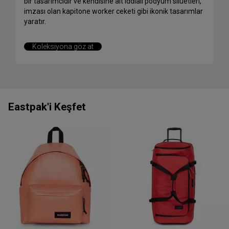
bir tasarımcıdır ve kendisine ait iddialı podyum silüetleri,
imzası olan kapitone worker ceketi gibi ikonik tasarımlar
yaratır.
Koleksiyona göz at
Eastpak'i Keşfet