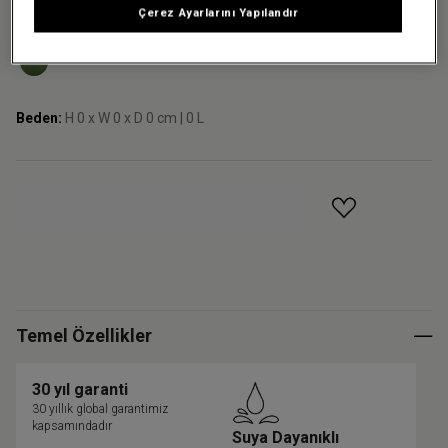
Çerez Ayarlarını Yapılandır
Renk:
Beden:
H 0 x W 0 x D 0 cm | 0 L
GELINCE HABER VER
Temel Özellikler
30 yıl garanti
30 yıllık global garantimiz
kapsamındadır
Suya Dayanıklı