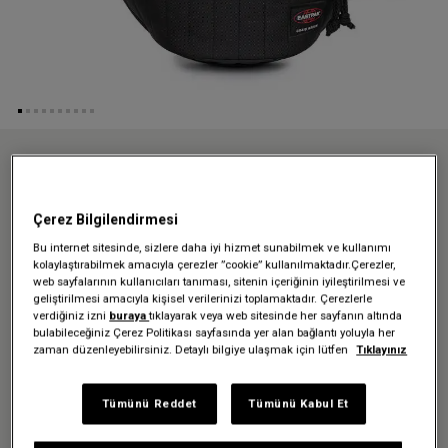
Anasayfa
Özel koleksiyonlar
Craig Green x Eastpak
QUILTED WAIST BAG CG BLACK BEL ÇANTASI
Çerez Bilgilendirmesi
Üzgünüz - bu ürün artık
Bu internet sitesinde, sizlere daha iyi hizmet sunabilmek ve kullanımı
kolaylaştırabilmek amacıyla çerezler ”cookie” kullanılmaktadır.Çerezler,
mevcut değil
web sayfalarının kullanıcıları tanıması, sitenin içeriğinin iyileştirilmesi ve
geliştirilmesi amacıyla kişisel verilerinizi toplamaktadır. Çerezlerle
verdiğiniz izni
buraya
tıklayarak veya web sitesinde her sayfanın altında
QUILTED WAIST BAG CG BLACK
bulabileceğiniz Çerez Politikası sayfasında yer alan bağlantı yoluyla her
zaman düzenleyebilirsiniz. Detaylı bilgiye ulaşmak için lütfen
Tıklayınız
BEL ÇANTASI
Tümünü Reddet
Tümünü Kabul Et
3.079,30 TL
4.399,00 TL
-%30