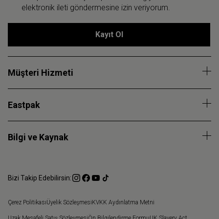
elektronik ileti göndermesine izin veriyorum.
Kayıt Ol
Müşteri Hizmeti
Eastpak
Bilgi ve Kaynak
Bizi Takip Edebilirsin:
Çerez Politikası
Üyelik Sözleşmesi
KVKK Aydınlatma Metni
Uzak Mesafeli Satış Sözleşmesi
Ön Bilgilendirme Formu
UK Slavery Act