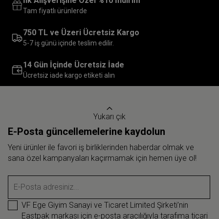
İlk Alışverişine Özel %10 İndirim
Tam fiyatlı ürünlerde
750 TL ve Üzeri Ücretsiz Kargo
5-7 iş günü içinde teslim edilir.
14 Gün İçinde Ücretsiz İade
Ücretsiz iade kargo etiketi alın
Yukarı çık
E-Posta güncellemelerine kaydolun
Yeni ürünler ile favori iş birliklerinden haberdar olmak ve
sana özel kampanyaları kaçırmamak için hemen üye ol!
E-Posta adresiniz...
VF Ege Giyim Sanayi ve Ticaret Limited Şirketi’nin
Eastpak markası için e-posta aracılığıyla tarafıma ticari