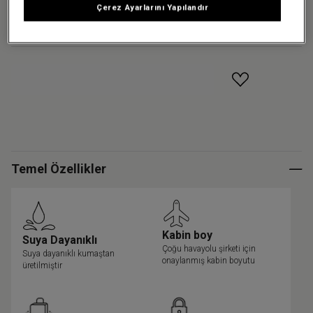
Çerez Ayarlarını Yapılandır
Küçük
GELINCE HABER VER
Temel Özellikler
Kabin boy
Suya Dayanıklı
Çoğu havayolu şirketi için
Suya dayanıklı kumaştan
onaylanmış kabin boyutu
üretilmiştir