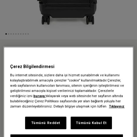
Anasayfa
Valiz Kampanyası
RESIST'R CASE S BLACK TEKERLEKLİ VALİZ
Çerez Bilgilendirmesi
RESIST'R CASE S BLACK
Bu internet sitesinde, sizlere daha iyi hizmet sunabilmek ve kullanımı
TEKERLEKLİ VALİZ
kolaylaştırabilmek amacıyla çerezler ”cookie” kullanılmaktadır.Çerezler,
web sayfalarının kullanıcıları tanıması, sitenin içeriğinin iyileştirilmesi ve
18.999,00 TL
geliştirilmesi amacıyla kişisel verilerinizi toplamaktadır. Çerezlerle
verdiğiniz izni
buraya
tıklayarak veya web sitesinde her sayfanın altında
bulabileceğiniz Çerez Politikası sayfasında yer alan bağlantı yoluyla her
Renk:
Black
zaman düzenleyebilirsiniz. Detaylı bilgiye ulaşmak için lütfen
Tıklayınız
Tümünü Reddet
Tümünü Kabul Et
Beden:
H 55 x W 35 x D 23 cm | 34 L