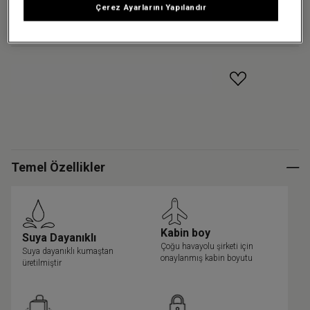
Çerez Ayarlarını Yapılandır
Küçük
GELINCE HABER VER
Temel Özellikler
Kabin boy
Suya Dayanıklı
Çoğu havayolu şirketi için
Suya dayanıklı kumaştan
onaylanmış kabin boyutu
üretilmiştir