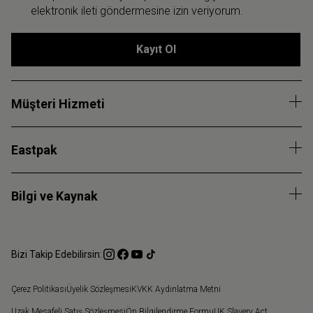
elektronik ileti göndermesine izin veriyorum.
Kayıt Ol
Müşteri Hizmeti
Eastpak
Bilgi ve Kaynak
Bizi Takip Edebilirsin:
Çerez Politikası
Üyelik Sözleşmesi
KVKK Aydınlatma Metni
Uzak Mesafeli Satış Sözleşmesi
Ön Bilgilendirme Formu
UK Slavery Act