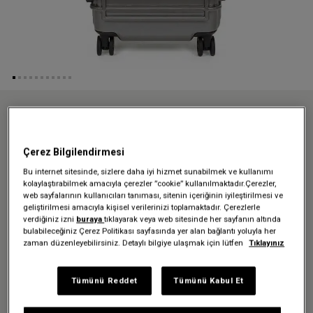
Anasayfa
Valiz Kampanyası
RESIST'R CASE S BRUSHED METAL TEKERLEKLİ VALİZ
Çerez Bilgilendirmesi
RESIST'R CASE S BRUSHED
Bu internet sitesinde, sizlere daha iyi hizmet sunabilmek ve kullanımı
METAL TEKERLEKLİ VALİZ
kolaylaştırabilmek amacıyla çerezler ”cookie” kullanılmaktadır.Çerezler,
web sayfalarının kullanıcıları tanıması, sitenin içeriğinin iyileştirilmesi ve
18.999,00 TL
geliştirilmesi amacıyla kişisel verilerinizi toplamaktadır. Çerezlerle
verdiğiniz izni
buraya
tıklayarak veya web sitesinde her sayfanın altında
bulabileceğiniz Çerez Politikası sayfasında yer alan bağlantı yoluyla her
Renk:
Brushed Metal
zaman düzenleyebilirsiniz. Detaylı bilgiye ulaşmak için lütfen
Tıklayınız
Tümünü Reddet
Tümünü Kabul Et
Beden:
H 55 x W 35 x D 23 cm | 34 L