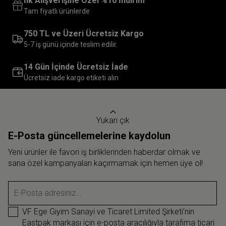
İlk Alışverişine Özel %10 İndirim
Tam fiyatlı ürünlerde
750 TL ve Üzeri Ücretsiz Kargo
5-7 iş günü içinde teslim edilir.
14 Gün İçinde Ücretsiz İade
Ücretsiz iade kargo etiketi alın
Yukarı çık
E-Posta güncellemelerine kaydolun
Yeni ürünler ile favori iş birliklerinden haberdar olmak ve
sana özel kampanyaları kaçırmamak için hemen üye ol!
E-Posta adresiniz...
VF Ege Giyim Sanayi ve Ticaret Limited Şirketi’nin
Eastpak markası için e-posta aracılığıyla tarafıma ticari