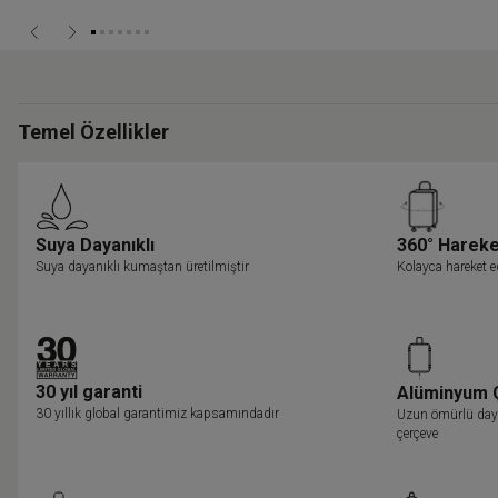
Temel Özellikler
Suya Dayanıklı
360° Harek
Suya dayanıklı kumaştan üretilmiştir
Kolayca hareket ed
30 yıl garanti
Alüminyum 
30 yıllık global garantimiz kapsamındadır
Uzun ömürlü daya
çerçeve