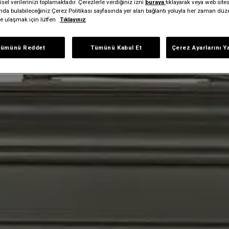
sel verilerinizi toplamaktadır. Çerezlerle verdiğiniz izni
buraya
tıklayarak veya web site
ında bulabileceğiniz Çerez Politikası sayfasında yer alan bağlantı yoluyla her zaman düze
iye ulaşmak için lütfen
Tıklayınız
Tümünü Reddet
Tümünü Kabul Et
Çerez Ayarlarını Y