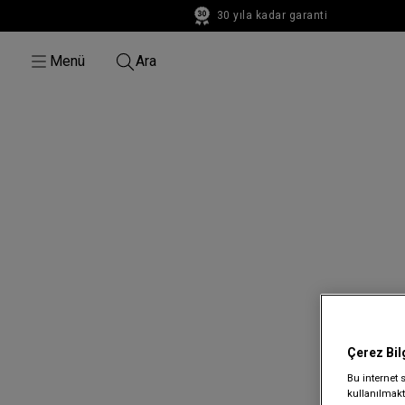
30 yıla kadar garanti
30 yıla kadar garanti
Menü
Ara
Çerez Bil
Bu internet 
kullanılmakta