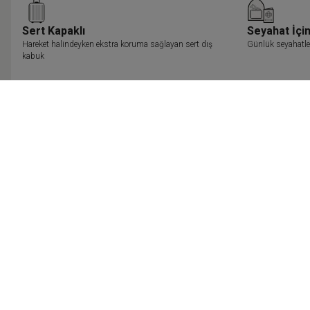
Sert Kapaklı
Seyahat İçi
Hareket halindeyken ekstra koruma sağlayan sert dış
Günlük seyahatler
kabuk
4 Tekerlekli
Zahmetsiz hareket için dört döner tekerlek
Açıklama
Genel Özellikler
Teslimat & Kargo