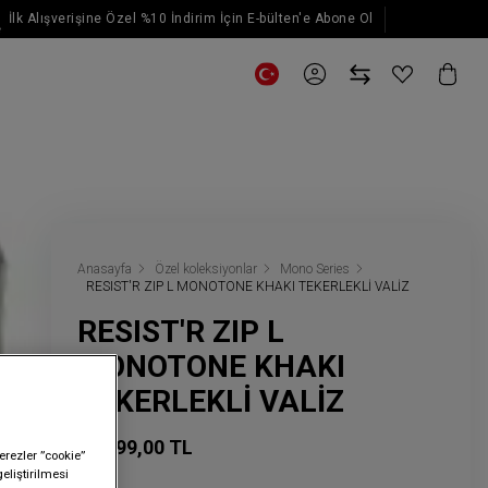
İlk Alışverişine Özel %10 İndirim İçin E-bülten'e Abone Ol
E-posta güncellemeleri için kaydol
Anasayfa
Özel koleksiyonlar
Mono Series
RESIST'R ZIP L MONOTONE KHAKI TEKERLEKLİ VALİZ
RESIST'R ZIP L
MONOTONE KHAKI
TEKERLEKLİ VALİZ
20.999,00 TL
erezler ”cookie”
geliştirilmesi