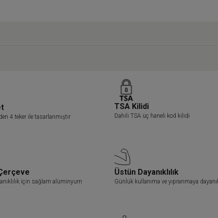
TSA Kilidi
et
Dahili TSA üç haneli kod kilidi
en 4 teker ile tasarlanmıştır
Çerçeve
Üstün Dayanıklılık
nıklılık için sağlam alüminyum
Günlük kullanıma ve yıpranmaya dayanık