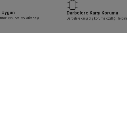
n Uygun
Darbelere Karşı Koruma
iniz için ideal yol arkadaşı
Darbelere karşı dış koruma özelliği ile birl