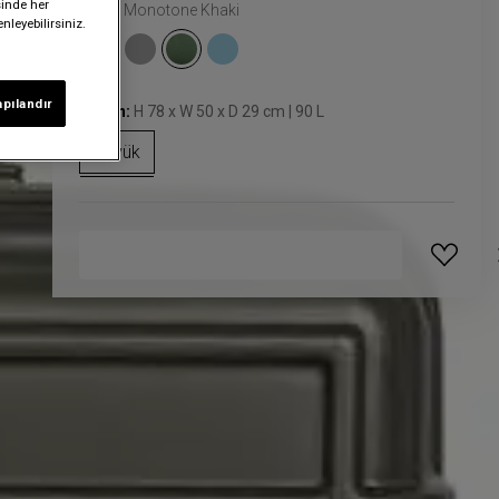
sinde her
Renk:
Monotone Khaki
nleyebilirsiniz.
apılandır
Beden:
H 78 x W 50 x D 29 cm | 90 L
Büyük
GELINCE HABER VER