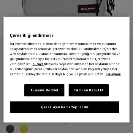
Çerez Bilgilendirmesi
Bu internet sitesinde, sizlere daha iyi hizmet sunabilmek ve kullanımı
kolaylaştırabilmek amacıyla çerezler ”cookie” kullanılmaktadır.Çerezler,
Anasayfa
Aksesuarlar
Road Kit
web sayfalarının kullanıcıları tanıması, sitenin içeriğinin iyileştirilmesi ve
ROAD KIT SPACE SILVER SEYAHAT ÇANTASI
geliştirilmesi amacıyla kişisel verilerinizi toplamaktadır. Çerezlerle
verdiğiniz izni
buraya
tıklayarak veya web sitesinde her sayfanın altında
ROAD KIT SPACE SILVER
bulabileceğiniz Çerez Politikası sayfasında yer alan bağlantı yoluyla her
zaman düzenleyebilirsiniz. Detaylı bilgiye ulaşmak için lütfen
Tıklayınız
SEYAHAT ÇANTASI
1.679,30 TL
Tümünü Reddet
Tümünü Kabul Et
2.399,00 TL
-%30
Çerez Ayarlarını Yapılandır
Renk:
Space Silver