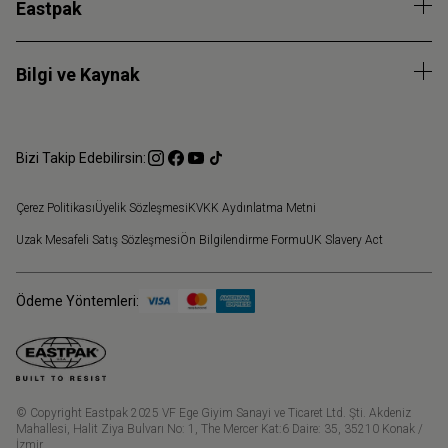
Eastpak
Bilgi ve Kaynak
Bizi Takip Edebilirsin:
Çerez Politikası
Üyelik Sözleşmesi
KVKK Aydınlatma Metni
Uzak Mesafeli Satış Sözleşmesi
Ön Bilgilendirme Formu
UK Slavery Act
Ödeme Yöntemleri:
© Copyright Eastpak 2025 VF Ege Giyim Sanayi ve Ticaret Ltd. Şti. Akdeniz
Mahallesi, Halit Ziya Bulvarı No: 1, The Mercer Kat:6 Daire: 35, 35210 Konak /
İzmir