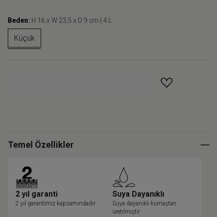
Beden:
H 16 x W 23,5 x D 9 cm | 4 L
Küçük
GELINCE HABER VER
Temel Özellikler
2 yıl garanti
Suya Dayanıklı
2 yıl garantimiz kapsamındadır
Suya dayanıklı kumaştan
üretilmiştir