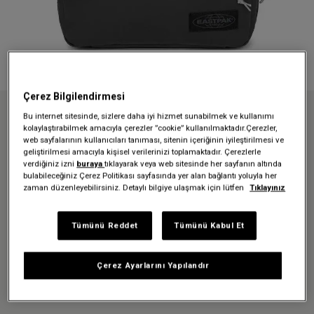
Çerez Bilgilendirmesi
Bu internet sitesinde, sizlere daha iyi hizmet sunabilmek ve kullanımı
Anasayfa
Özel koleksiyonlar
Tarp
kolaylaştırabilmek amacıyla çerezler ”cookie” kullanılmaktadır.Çerezler,
ROAD KIT TARP BLACK2 SEYAHAT ÇANTASI
web sayfalarının kullanıcıları tanıması, sitenin içeriğinin iyileştirilmesi ve
geliştirilmesi amacıyla kişisel verilerinizi toplamaktadır. Çerezlerle
ROAD KIT TARP BLACK2
verdiğiniz izni
buraya
tıklayarak veya web sitesinde her sayfanın altında
bulabileceğiniz Çerez Politikası sayfasında yer alan bağlantı yoluyla her
SEYAHAT ÇANTASI
zaman düzenleyebilirsiniz. Detaylı bilgiye ulaşmak için lütfen
Tıklayınız
2.899,00 TL
Tümünü Reddet
Tümünü Kabul Et
Renk:
Tarp Black2
Çerez Ayarlarını Yapılandır