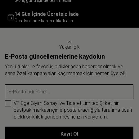
5-7 iş günü içinde teslim edilir.
14 Gün İçinde Ücretsiz İade
Ücretsiz iade kargo etiketi alın
Yukarı çık
E-Posta güncellemelerine kaydolun
Yeni ürünler ile favori iş birliklerinden haberdar olmak ve
sana özel kampanyaları kaçırmamak için hemen üye ol!
E-Posta adresiniz...
VF Ege Giyim Sanayi ve Ticaret Limited Şirketi’nin
Eastpak markası için e-posta aracılığıyla tarafıma ticari
elektronik ileti göndermesine izin veriyorum.
Kayıt Ol