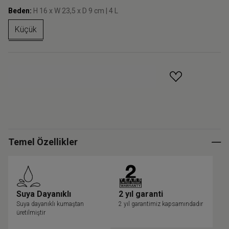
Beden:
H 16 x W 23,5 x D 9 cm | 4 L
Küçük
GELINCE HABER VER
Temel Özellikler
Suya Dayanıklı
2 yıl garanti
Suya dayanıklı kumaştan
2 yıl garantimiz kapsamındadır
üretilmiştir