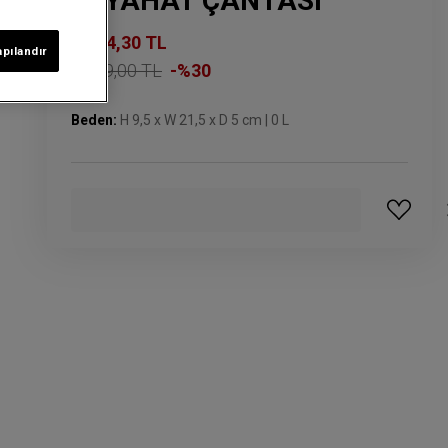
SEYAHAT ÇANTASI
1.154,30 TL
apılandır
1.649,00 TL
-%30
Beden:
H 9,5 x W 21,5 x D 5 cm | 0 L
GELINCE HABER VER