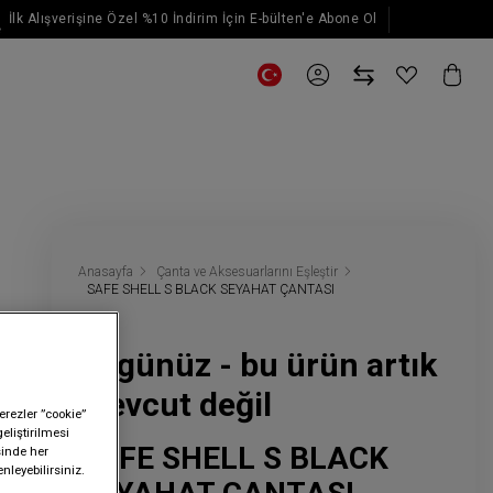
İlk Alışverişine Özel %10 İndirim İçin E-bülten'e Abone Ol
E-posta güncellemeleri için kaydol
Anasayfa
Çanta ve Aksesuarlarını Eşleştir
SAFE SHELL S BLACK SEYAHAT ÇANTASI
Üzgünüz - bu ürün artık
mevcut değil
erezler ”cookie”
geliştirilmesi
SAFE SHELL S BLACK
sinde her
nleyebilirsiniz.