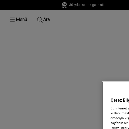
30 yıla kadar garanti
30 yıla kadar garanti
Menü
Ara
Çerez Bil
Bu internet 
kullanılmakta
amacıyla kişi
sayfanın alt
Detaylı bilg