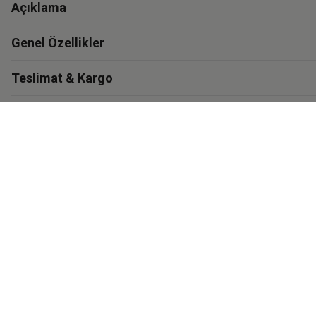
Açıklama
Genel Özellikler
Teslimat & Kargo
Garanti
Materyal ve Bakım
İthalatçı Bilgisi
Eastpak'i Keşfet