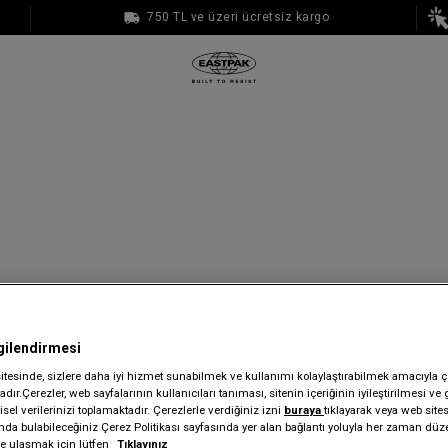
750 TL ve üzeri ücretsiz kargo
1000 TL ve üzeri ücretsiz kargo
gilendirmesi
sitesinde, sizlere daha iyi hizmet sunabilmek ve kullanımı kolaylaştırabilmek amacıyla ç
dır.Çerezler, web sayfalarının kullanıcıları tanıması, sitenin içeriğinin iyileştirilmesi ve 
sel verilerinizi toplamaktadır. Çerezlerle verdiğiniz izni
buraya
tıklayarak veya web site
ında bulabileceğiniz Çerez Politikası sayfasında yer alan bağlantı yoluyla her zaman düze
iye ulaşmak için lütfen
Tıklayınız