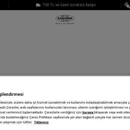
750 TL ve üzeri ücretsiz kargo
1000 TL ve üzeri ücretsiz kargo
gilendirmesi
sitesinde, sizlere daha iyi hizmet sunabilmek ve kullanımı kolaylaştırabilmek amacıyla ç
dır.Çerezler, web sayfalarının kullanıcıları tanıması, sitenin içeriğinin iyileştirilmesi ve 
sel verilerinizi toplamaktadır. Çerezlerle verdiğiniz izni
buraya
tıklayarak veya web site
ında bulabileceğiniz Çerez Politikası sayfasında yer alan bağlantı yoluyla her zaman düze
iye ulaşmak için lütfen
Tıklayınız