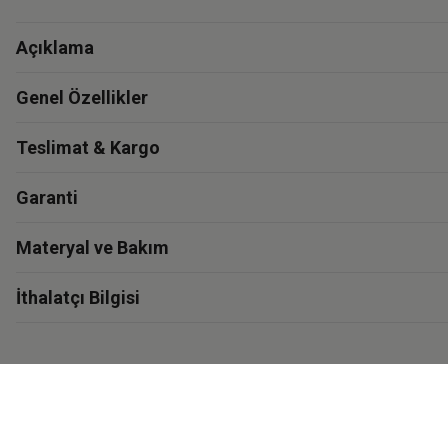
Açıklama
Genel Özellikler
Teslimat & Kargo
Garanti
Materyal ve Bakım
İthalatçı Bilgisi
Eastpak'i Keşfet