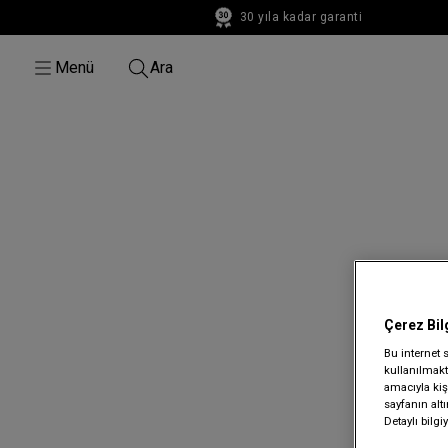
30 yıla kadar garanti
30 yıla kadar garanti
Menü
Ara
Çerez Bil
Bu internet 
kullanılmakta
amacıyla kişi
sayfanın alt
Detaylı bilg