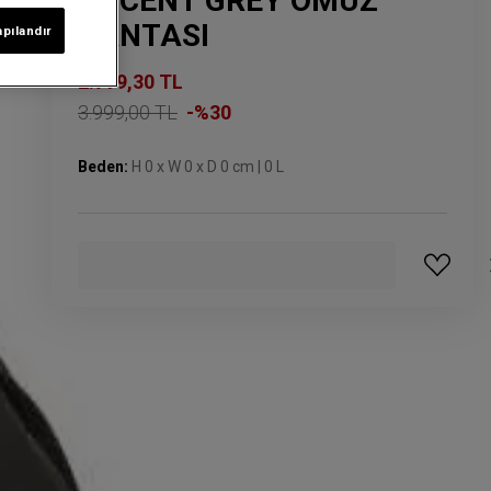
ACCENT GREY OMUZ
ÇANTASI
apılandır
2.799,30 TL
3.999,00 TL
-%30
Beden:
H 0 x W 0 x D 0 cm | 0 L
GELINCE HABER VER