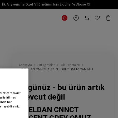
İlk Alışverişine Özel %10 İndirim İçin E-bülten'e Abone Ol
E-posta güncellemeleri için kaydol
Anasayfa
Sırt Çantaları
Okul çantaları
SHELDAN CNNCT ACCENT GREY OMUZ ÇANTASI
Üzgünüz - bu ürün artık
erezler ”cookie”
mevcut değil
geliştirilmesi
sinde her
nleyebilirsiniz.
SHELDAN CNNCT