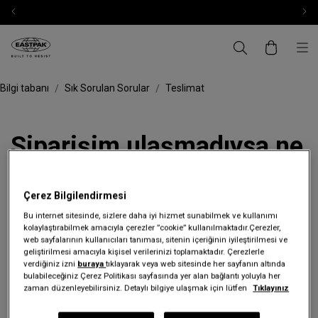
Bilgi tabanı
Sık Sorulan Sorular
Teslimat
Siparişim ulaşmadıysa ne
yapmalıyım?
Çerez Bilgilendirmesi
Siparişiniz henüz ulaşmadıysa
“bizimle iletişime geçin”
ve hemen
Bu internet sitesinde, sizlere daha iyi hizmet sunabilmek ve kullanımı
kolaylaştırabilmek amacıyla çerezler ”cookie” kullanılmaktadır.Çerezler,
inceleyelim.
web sayfalarının kullanıcıları tanıması, sitenin içeriğinin iyileştirilmesi ve
geliştirilmesi amacıyla kişisel verilerinizi toplamaktadır. Çerezlerle
verdiğiniz izni
buraya
tıklayarak veya web sitesinde her sayfanın altında
bulabileceğiniz Çerez Politikası sayfasında yer alan bağlantı yoluyla her
zaman düzenleyebilirsiniz. Detaylı bilgiye ulaşmak için lütfen
Tıklayınız