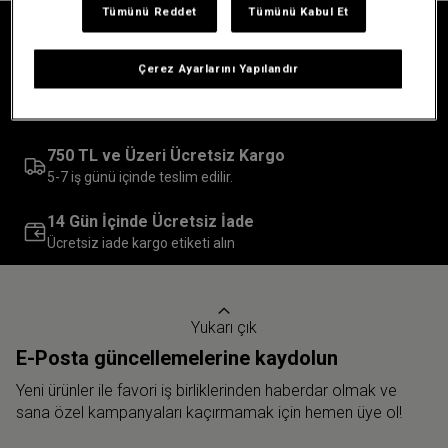
Tümünü Reddet
Tümünü Kabul Et
30 Yıla Kadar Garanti
Üretim veya parça kusurları nedeniyle
Çerez Ayarlarını Yapılandır
İlk Alışverişine Özel %10 İndirim
Tam fiyatlı ürünlerde
750 TL ve Üzeri Ücretsiz Kargo
5-7 iş günü içinde teslim edilir.
14 Gün İçinde Ücretsiz İade
Ücretsiz iade kargo etiketi alın
Yukarı çık
E-Posta güncellemelerine kaydolun
Yeni ürünler ile favori iş birliklerinden haberdar olmak ve
sana özel kampanyaları kaçırmamak için hemen üye ol!