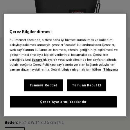
Çerez Bilgilendirmesi
Bu internet sitesinde, sizlere daha iyi hizmet sunabilmek ve kullanımı
kolaylaştırabilmek amacıyla çerezler ”cookie” kullanılmaktadır.Çerezler,
Anasayfa
Yaz maceraların için kullanışlı modellerimiz
web sayfalarının kullanıcıları tanıması, sitenin içeriğinin iyileştirilmesi ve
SOMMAR BLACK BEL ÇANTASI
geliştirilmesi amacıyla kişisel verilerinizi toplamaktadır. Çerezlerle
verdiğiniz izni
buraya
tıklayarak veya web sitesinde her sayfanın altında
SOMMAR BLACK BEL ÇANTASI
bulabileceğiniz Çerez Politikası sayfasında yer alan bağlantı yoluyla her
zaman düzenleyebilirsiniz. Detaylı bilgiye ulaşmak için lütfen
Tıklayınız
1.224,30 TL
1.749,00 TL
-%30
Tümünü Reddet
Tümünü Kabul Et
Renk:
Black
Çerez Ayarlarını Yapılandır
Beden:
H 21 x W 14 x D 5 cm | 4 L