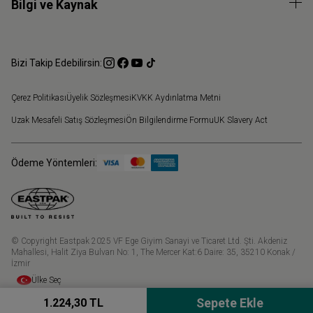
Bilgi ve Kaynak
Bizi Takip Edebilirsin:
Çerez Politikası
Üyelik Sözleşmesi
KVKK Aydınlatma Metni
Uzak Mesafeli Satış Sözleşmesi
Ön Bilgilendirme Formu
UK Slavery Act
Ödeme Yöntemleri:
© Copyright Eastpak 2025 VF Ege Giyim Sanayi ve Ticaret Ltd. Şti. Akdeniz
Mahallesi, Halit Ziya Bulvarı No: 1, The Mercer Kat:6 Daire: 35, 35210 Konak /
İzmir
Ülke Seç
1.224,30 TL
Sepete Ekle